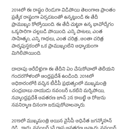
2014లో ఈ రాష్ట్రం రెండుగా విడిపోయి తెలంగాణ ప్రాంతం
ప్రత్యేక రాష్ట్రంగా ఏర్పడటంతో ఉన్నట్లుండి ఈ తేదీ
ప్రాముఖ్యం కోల్పోయింది. ఈ తేదీ చుట్టూ ఉన్న భావోద్వేగం
ఒక్కసారిగా చల్లబడి పోయింది. ఎన్ని పాటలు, ఎంత
సాహిత్యం, ఎన్ని గాథలు, ఎంత చరిత్ర…అంతా చరిత్ర
పాఠ్యపుస్తకంలో ఒక ప్రాముఖ్యంలేని అధ్యాయంగా
మిగిలిపోయింది.
దాదాపు ఆరేడేళ్లుగా ఈ తేదీని ఏం చేసుకోవాలో తెలియని
గందరగోళంలో ఆంధ్రప్రదేశ్ ఉండింది. 2014లో
అధికారంలోకి వచ్చిన టీడీపీ ప్రభుత్వంలో ముఖ్యమంత్రి
చంద్రబాబు నాయుడు నవంబర్ ఒకటిని మర్చిపోయి,
నవ్యాంధ్రప్రదేశ్ అవతరణ జూన్ 2న కాబట్టి ఆ రోజును
నవనిర్మాణ దినంగా జరుపుకోవాలన్నారు.
2019లో ముఖ్యమంత్రి అయిన వైసీపీ అధినేత జగన్మోహన్