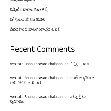
నిజమైన స్నేహం
కన్నీటి కళాకాంతుల శిల్పి
దోస్తులం మేము (కవిత)
దేవరకొండ బాలగంగాధర తిలక్
Recent Comments
Venkata Bhanu prasad chalasani
on
నవ్వుల రాజు
Venkata Bhanu prasad chalasani
on
సంత్ త్యాగరాజ
గారి 259వ జయంతి
Venkata Bhanu prasad chalasani
on
అమ్మ ప్రేమ
స్వరూపం