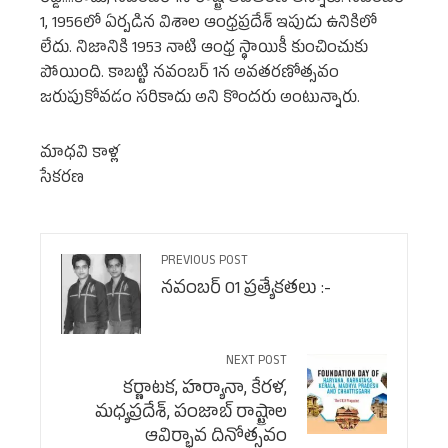
రెడ్డి….కాదు, నవంబర్ 1నే రాష్ట్ర అవతరణ అన్నారు. నవంబర్
1, 1956లో ఏర్పడిన విశాల ఆంధ్రప్రదేశ్ ఇపుడు ఉనికిలో
లేదు. నిజానికి 1953 నాటి ఆంధ్ర స్థాయికీ కుంచించుకు
పోయింది. కాబట్టి నవంబర్ 1న అవతరణోత్సవం
జరుపుకోవడం సరికాదు అని కొందరు అంటున్నారు.
మాధవి కాళ్ల
సేకరణ
PREVIOUS POST
నవంబర్ 01 ప్రత్యేకతలు :⁠-
NEXT POST
కర్ణాటక, హర్యానా, కేరళ,
మధ్యప్రదేశ్, పంజాబ్ రాష్ట్రాల
ఆవిర్భావ దినోత్సవం