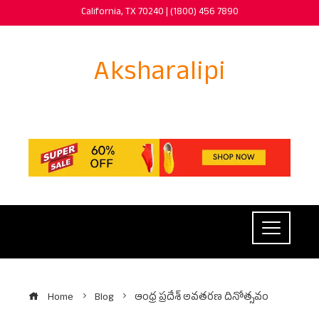
Skip
California, TX 70240 | (1800) 456 7890
to
content
Aksharalipi
Home
Blog
ఆంధ్ర ప్రదేశ్ అవతరణ దినోత్సవం