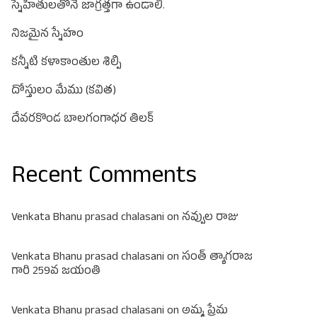
స్నేహితులతోనే జాగ్రత్తగా ఉండాలి.
నిజమైన స్నేహం
కన్నీటి కళాకాంతుల శిల్పి
దోస్తులం మేము (కవిత)
దేవరకొండ బాలగంగాధర తిలక్
Recent Comments
Venkata Bhanu prasad chalasani
on
నవ్వుల రాజు
Venkata Bhanu prasad chalasani
on
సంత్ త్యాగరాజ
గారి 259వ జయంతి
Venkata Bhanu prasad chalasani
on
అమ్మ ప్రేమ