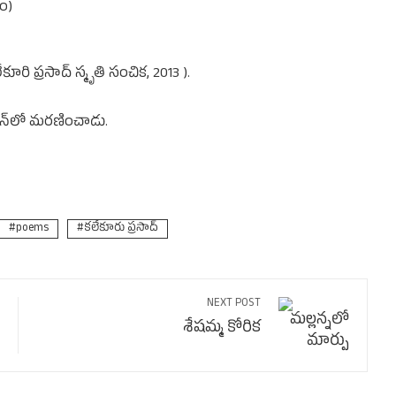
ం)
 ప్రసాద్ స్మృతి సంచిక, 2013 ).
భవన్‌లో మరణించాడు.
poems
కలేకూరు ప్రసాద్
NEXT POST
శేషమ్మ కోరిక