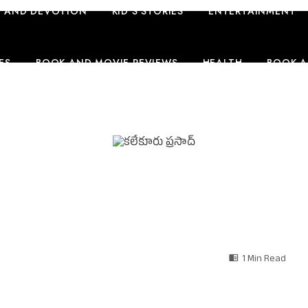
 AND DEVOTION
KID’S STORIES
ENTERTAINMENT
ES
BOOK AND MOVIE REVIEWS
HEALTH
BOOK A
CONTENT
FASHION
1 Min Read