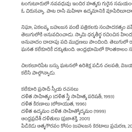
టంగుటూరులో నవవధువు ఇందిర హత్యకు గురైన సమయంలో ఆ
ఓ చిరునవ్వా.. పాట రాసి మహిళా ఉద్యమానికి వూపిరిలూదా
నిఘా, ఏకలవ్య, బహుజన వంటి పత్రికలకు సంపాదకత్వం వహించ
తెలుగులోకి అనువదించాడు. స్వామి ధర్మతీర్థ రచించిన హిందూ 
అనువాదం దాదాపు పది ముద్రణలు పొందింది. తెలుగులో రాచ
ఘనత కలేకూరికే దక్కుతుంది. ఆంధ్రభూమిలో కొంతకాలం సబ
చిలకలూరిపేట బస్సు ఘటనలో ఉరిశిక్ష పడిన చలపతి, విజయ
కలిసి పాల్గొన్నాడు.
కలేకూరి ప్రసాద్ స్వీయ రచనలు
దళిత సాహిత్యం (దళిత స్త్రీ సాహిత్య పరిషత్, 1993)
దళిత కిరణాలు (లోకాయుత, 1996)
దళిత ఉద్యమం దళిత సాహిత్యోద్యమం (1999)
ఆంధ్రప్రదేశ్ దళితులు (ప్రజాశక్తి, 2001)
పిడికెడు ఆత్మగౌరవం కోసం (బహుజన కెరటాలు ప్రచురణ, 20