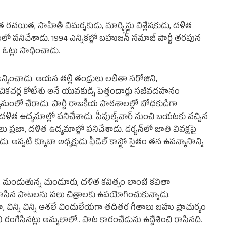
గీత రచయిత, సాహితీ విమర్శకుడు, మార్క్సిస్టు విశ్లేషకుడు, దళిత
పనిచేశాడు. 1994 ఎన్నికల్లో బహుజన్ సమాజ్ పార్టీ తరపున
ఓట్లు సాధించాడు.
లో జన్మించాడు. ఆయన తల్లి తండ్రులు లలితా సరోజిని,
ికచర్ల కోటేశు అనే యువకుడ్ని పెత్తందార్లు సజీవదహనం
ద్యమంలో చేరాడు. పార్టీ రాజకీయ పాఠశాలల్లో బోధకుడిగా
ఉద్యమాల్లో పనిచేశాడు. పీపుల్స్‌వార్‌ నుంచి బయటకు వచ్చిన
 ప్రజా, దళిత ఉద్యమాల్లో పనిచేశాడు. డర్బన్‌లో జాతి వివక్షపై
 అప్పటి క్యూబా అధ్యక్షుడు ఫీడెల్ కాస్ట్రో సైతం తన ఉపన్యాసాన్ని
. మండుతున్న చుండూరు, దళిత కవిత్వం లాంటి కవితా
రాసిన పాటలను పలు చిత్రాలకు ఉపయోగించుకున్నాడు.
, చిన్ని చిన్ని ఆశలే చిందులేయగా తదితర గీతాలు బహు ప్రాచుర్యం
రంగేసినట్లు అమ్మలాలో.. పాట కారంచేడును ఉద్దేశించి రాసినది.