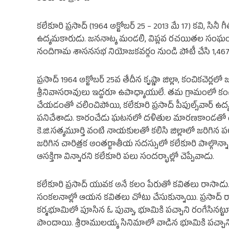
కలేకూరి ప్రసాద్ (1964 అక్టోబర్ 25 – 2013 మే 17) కవి, సినీ 
ఉద్యమకారుడు. జననాట్య మండలి, విప్లవ రచయితల సంఘంలో 
నందిగామ శాసనసభ నియోజకవర్గం నుండి పోటీ చేసి 1,467 
ప్రసాద్ 1964 అక్టోబర్ 25వ తేదీన కృష్ణా జిల్లా, కంచికచెర్ల
శ్రీనివాసరావులు ఇద్దరూ ఉపాధ్యాయులే. తమ గ్రామంలో కంచ
చేయడంతో చలించిపోయి, కలేకూరి ప్రసాద్‌ పీపుల్స్‌వార్‌ ఉ
పనిచేశాడు. కారంచేడు ఘటనలో దళితుల మారణకాండతో దళిత 
కె.జి.సత్యమూర్తి వంటి నాయకులతో కలిసి జిల్లాలో జరిగిన పలు
జరిగిన చారిత్రక అంతర్జాతీయ సదస్సులో కలేకూరి పాల్గొన్నాడు.
ఆసక్తిగా విన్నారని కలేకూరి పలు సందర్భాల్లో చెప్పేవాడు.
కలేకూరి ప్రసాద్‌ యువక అనే కలం పేరుతో కవితలు రాసాడు
సంకలనాల్లో ఆయన కవితలు చోటు చేసుకున్నాయి. ప్రసాద్‌ 
కర్మభూమిలో పూసిన ఓ పువ్వా, భూమికి పచ్చాని రంగేసినట్టూ
పొందాయి. శ్రీరాములయ్య సినిమాలో వాడిన భూమికి పచ్చాని 