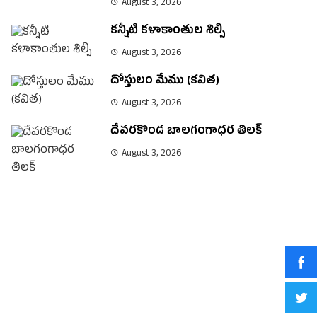
August 3, 2026
కన్నీటి కళాకాంతుల శిల్పి
August 3, 2026
దోస్తులం మేము (కవిత)
August 3, 2026
దేవరకొండ బాలగంగాధర తిలక్
August 3, 2026