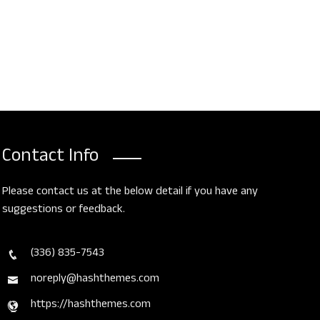
Contact Info
Please contact us at the below detail if you have any
suggestions or feedback.
ళాకాంతుల శిల్పి
దోస్తులం మేము (కవ
, 2026
August 3, 2026
(336) 835-7543
noreply@hashthemes.com
https://hashthemes.com