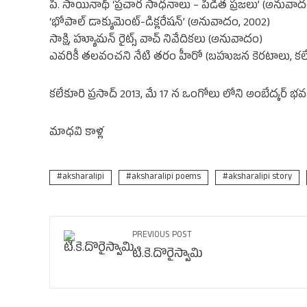
పి. సాయినాథ్ ‘ప్రచార సాధనాలు – పీడిత ప్రజలు’ (అనువాద
‘భోపాల్ డాక్యుమెంట్-డిక్లరేషన్’ (అనువాదం, 2002)
సాక్షి, హ్యూమన్ రైట్స్ వాచ్ నివేదికలు (అనువాదం)
ఎవరికీ తలవంచని నేటి తరం హీరో (బహుజన కెరటాలు, కలేకూరి
కలేకూరి ప్రసాద్ 2013, మే 17 న ఒంగోలు లోని అంబేద్కర్‌ 
మాధవి కాళ్ల
aksharalipi
aksharalipi poems
aksharalipi story
PREVIOUS POST
టి.కె.దొరైస్వామి