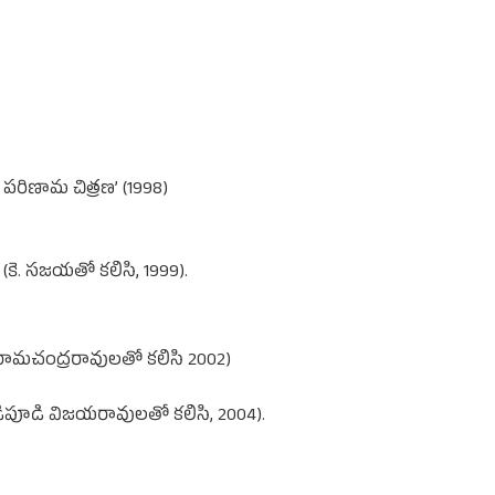
 పరిణామ చిత్రణ’ (1998)
కె. సజయతో కలిసి, 1999).
ంకర రామచంద్రరావులతో కలిసి 2002)
గుడిపూడి విజయరావులతో కలిసి, 2004).