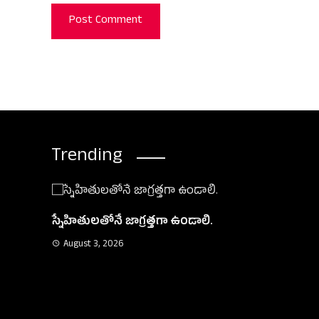
Trending
స్నేహితులతోనే జాగ్రత్తగా ఉండాలి.
August 3, 2026