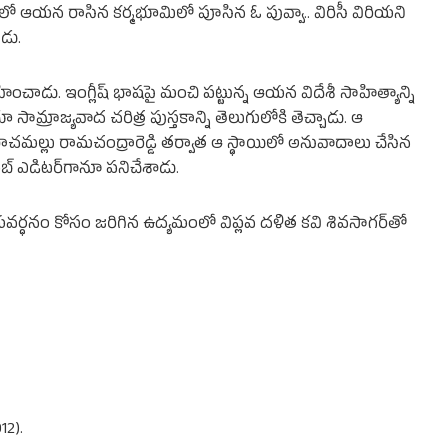
యన రాసిన కర్మభూమిలో పూసిన ఓ పువ్వా.. విరిసీ విరియని
డు.
ాడు. ఇంగ్లీష్ భాషపై మంచి పట్టున్న ఆయన విదేశీ సాహిత్యాన్ని
సామ్రాజ్యవాద చరిత్ర పుస్తకాన్ని తెలుగులోకి తెచ్చాడు. ఆ
మల్లు రామచంద్రారెడ్డి తర్వాత ఆ స్థాయిలో అనువాదాలు చేసిన
్ ఎడిటర్‌గానూ పనిచేశాడు.
వర్ధనం కోసం జరిగిన ఉద్యమంలో విప్లవ దళిత కవి శివసాగర్‌తో
12).