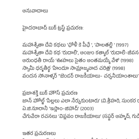
అనువాదాలు
హైదరాబాద్ బుక్ ట్రస్ట్ ప్రచురణ:
మహాశ్వేతా దేవి కథలు ‘ఛోళీ కె పీఛే ‘, ‘పాలతల్లి ‘ (1997)
మహాశ్వేతా దేవి కథ ‘రుదాలి’, అంజుం కత్యాల్ ‘రుదాలి-జీవన
అరుంధతీ రాయ్ ‘ఊహలు సైతం అంతమయ్యే వేళ’ (1998)
స్వామీ ధర్మతీర్ధ ‘హిందూ సామ్రాజ్యవాద చరిత్ర’ (1998)
వందన సోనాళ్కర్ “జెండర్ రాజకీయాలు- చర్చనీయాంశాలు’ (
ప్రజాశక్తి బుక్ హౌస్ ప్రచురణ
జాన్ హోల్ట్ ‘పిల్లలు ఎలా నేర్చుకుంటారు’ (వి.శ్రీహరి, సు
ఏ.జి.నూరానీ ‘ఇస్లాం-జిహాద్’ (2003)
చేగువేరా రచనలు ‘విప్లవం రాజకీయాలు’ (సఫ్దర్ అహ్మద్, 
ఇతర ప్రచురణలు