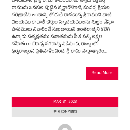
హనుమాన్ జై శ్రీ రామ్! కోదండరామ స్వామి చక్రవర్తి
రాముడు జనకుల పుట్టిన స్వర్గారోహిణి, కందర్ప క్రియల
పరిత్రాణిని లంకాన్ని తోడుచే రావణున్న శ్రీరాముని వాణి
విజయము కావాలి భక్తుల హృదయములను శుభ్రం చేస్తూ
పాపములు నివారించే సుఖదాయిని అంతరాత్మని కలిగి
ఉన్నాడు సత్యవ్రతము సనాతనుడు సీత పత్ని లక్ష్మణ
సహితం అయోధ్య నగరాన్ని విడిచింది, రాజ్యంలో
ధర్మరాజ్యంని ప్రతిపాళించింది. శ్రీ రామ సాక్షాత్కారం…
Read More
MAR
31
2023
0 COMMENTS