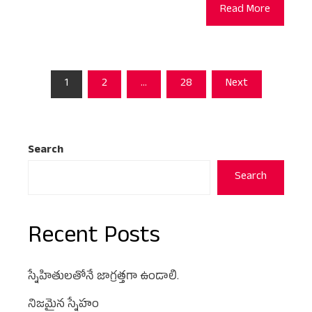
Read More
Posts
1
2
…
28
Next
pagination
Search
Search
Recent Posts
స్నేహితులతోనే జాగ్రత్తగా ఉండాలి.
నిజమైన స్నేహం