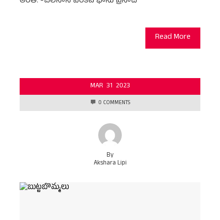
అంతే. -చలసాని వెంకట భాను ప్రసాద్
Read More
MAR
31
2023
0 COMMENTS
By
Akshara Lipi