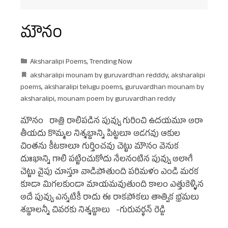
మౌనం
Aksharalipi Poems
,
Trending Now
aksharalipi mounam by guruvardhan redddy
,
aksharalipi
poems
,
aksharalipi telugu poems
,
guruvardhan mounam by
aksharalipi
,
mounam poem by guruvardhan reddy
మౌనం రాత్రి రాలిపడిన పువ్వు గురించి ఉదయమూ అరా
తీయదు కొమ్మల నిశ్శబ్దాన్ని పిట్టలూ అడగవు ఆకుల
చింతను కీటకాలూ గుర్తించవు చెట్టు మౌనం వెనుక
దుఃఖాన్ని గాలి పట్టించుకోదు నేలనంటిన పువ్వు అలాగే
చెట్టు వైపు చూస్తూ వాడిపోతుంది పరిమళం ఎండి మరక
కూడా మిగలకుండా మాయమవుతుంది కాలం ఎత్తుకెళ్ళిన
అదే పువ్వు ఎన్నటికీ రాదు ఈ రాకపోకలు తాత్విక భ్రమలు
శబ్దాలన్నీ చివరకు నిశ్శబ్దాలు -గురువర్ధన్ రెడ్డి