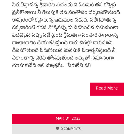
సిరులిస్తానన్న శ్రీవారిని వదలదు నీ ఓటమికి తన కన్నీళ్లు
ప్రతీకౌతాయి నీ గెలుపుకి తన సంతోషం దర్పణమౌతుంది
కాపురంలో కష్టాలున్న,ఇడుముల నడుమ నలిగిపోతున్న
కన్నవారింటి గడప తొక్కినప్పుడు వికసించిన కుసుమంలా
పెదవిపైన నవ్వు నటిస్తుంది శ్రీమతిగా సంసారసాగారాన్ని
దాటాటానికి చేయుతనిస్తుంది కారు చీకట్లో దారిచూపే
దీపమౌతుంది ఓడిపోయిన మనసుకి ఓదార్పనిస్తుంది నీ
ఏకాంతాన్ని చెరిపే తోడవుతుంది అమ్మతో సమానంగా
చూసుకునేది ఆలి మాత్రమే.. పేరులేని కవి
Read More
MAR
31
2023
0 COMMENTS