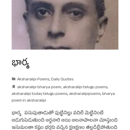
భార్య
Aksharalipi Poems
,
Daily Quotes
aksharalipi bharya poem
,
aksharalipi telugu poems
,
aksharalipi today telugu poems
,
aksharalipipoems
,
bharya
poem in aksharalipi
భార్య పసుపుతాడుతో పుట్టినిల్లు వదిలి మెట్టినింటి
అడుగుపెడుతుంది అర్దనారి అయి అలనాపాలనా చూస్తుంది
ఇసుమంతా కష్టం భర్తకు వచ్చిన క్షణక్షణం తల్లడిల్లిపోతుంది