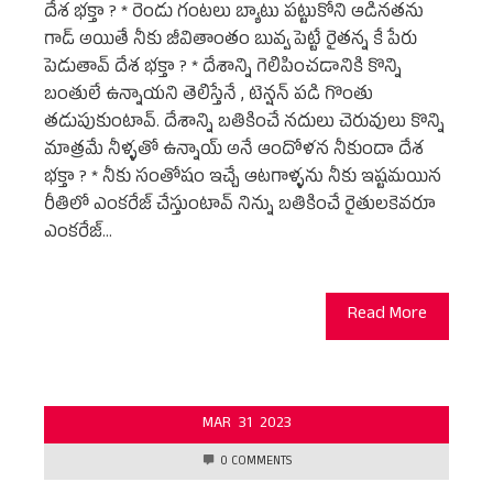
దేశ భక్తా ? * రెండు గంటలు బ్యాటు పట్టుకోని ఆడినతను
గాడ్ అయితే నీకు జీవితాంతం బువ్వ పెట్టే రైతన్న కే పేరు
పెడుతావ్ దేశ భక్తా ? * దేశాన్ని గెలిపించడానికి కొన్ని
బంతులే ఉన్నాయని తెలిస్తేనే , టెన్షన్ పడి గొంతు
తడుపుకుంటావ్. దేశాన్ని బతికించే నదులు చెరువులు కొన్ని
మాత్రమే నీళ్ళతో ఉన్నాయ్ అనే ఆందోళన నీకుందా దేశ
భక్తా ? * నీకు సంతోషం ఇచ్చే ఆటగాళ్ళను నీకు ఇష్టమయిన
రీతిలో ఎంకరేజ్ చేస్తుంటావ్ నిన్ను బతికించే రైతులకెవరూ
ఎంకరేజ్…
Read More
MAR
31
2023
0 COMMENTS