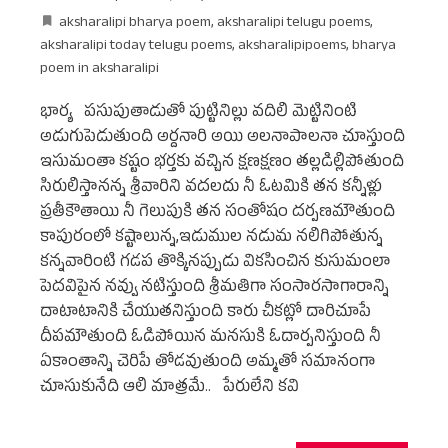
aksharalipi bharya poem
,
aksharalipi telugu poems
,
aksharalipi today telugu poems
,
aksharalipipoems
,
bharya
poem in aksharalipi
భార్య పసుపుతాడుతో పుట్టినిల్లు వదిలి మెట్టినింటి
అడుగుపెడుతుంది అర్దనారి అయి అలనాపాలనా చూస్తుంది
ఇసుమంతా కష్టం భర్తకు వచ్చిన క్షణక్షణం తల్లడిల్లిపోతుంది
సిరులిస్తానన్న శ్రీవారిని వదలదు నీ ఓటమికి తన కన్నీళ్లు
ప్రతీకౌతాయి నీ గెలుపుకి తన సంతోషం దర్పణమౌతుంది
కాపురంలో కష్టాలున్న,ఇడుముల నడుమ నలిగిపోతున్న
కన్నవారింటి గడప తొక్కినప్పుడు వికసించిన కుసుమంలా
పెదవిపైన నవ్వు నటిస్తుంది శ్రీమతిగా సంసారసాగారాన్ని
దాటాటానికి చేయుతనిస్తుంది కారు చీకట్లో దారిచూపే
దీపమౌతుంది ఓడిపోయిన మనసుకి ఓదార్పనిస్తుంది నీ
ఏకాంతాన్ని చెరిపే తోడవుతుంది అమ్మతో సమానంగా
చూసుకునేది ఆలి మాత్రమే.. పేరులేని కవి