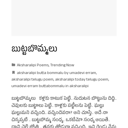
బుట్టబొమ్మలు
Aksharalipi Poems
,
Trending Now
aksharalipi butta bommalu by umadevi erram
,
aksharalipi telugu poem
,
aksharalipi today telugu poem
,
umadevi erram buttabommalu in aksharalipi
బుట్టబొమ్మలు కళ్లకు కాటుక పెట్టి.. నుదుటన బొట్టును దిద్ది..
చెవులకు బుట్టాలు పెట్టి.. కాళ్లకు పట్టీలను పెట్టి.. ఘల్లు
ఘల్లుమని వచ్చింది.. వచ్చిందెవరా? అని చూస్తే.. అదే నా
చిన్నప్పటి .. బుట్టబొమ్మ సంధ్య.. ఒకటేమెా సంధ్య అయితే..
దాని చెల్లి జ్యోతి .. తనకు తోడుగా వచ్చింది.. ఇవి రెండు నేను