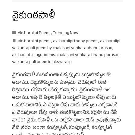
వైకుంఠపాళీ
Aksharalipi Poems
,
Trending Now
aksharalipi poems
,
aksharalipi today poems
,
aksharalipi
vaikuntapali poem by chalasani venkatabhanu prasad
,
aksharlipi telugupoems
,
chalasani venkata bhanu pprasad
vaikunta pali poem in aksharalipi
వైకుంఠపాళీ మనమంతా చిన్నప్పుడు బుట్టబొమ్మలతో
ఆడాము. చెట్టుకొమ్మలను ఎక్కాము. చెరువులో ఈత
కొట్టాము. కర్రసాము నేర్చుకున్నాము. వైకుంఠపాళీ ఆట
ఆడాము. ఇప్పటి పిల్లలకైతే ఏ బుట్టబొమ్మలూ లేవు వారు
ఆడుకోవటానికి. ఏ చెట్లూ లేవు వారు కొమ్మలు ఎక్కడానికి.
ఏ చెరువులూ లేవు వారు ఈతకొట్టటానికి. కర్రసాము చేసే
వారేరి? వైకుంఠపాళీ ఆట ఎక్కడ? చాలా మిస్ అవుతున్నారు
నేటి తరం. అంతా కంప్యూటర్, కంప్యూటర్, కంప్యూటర్