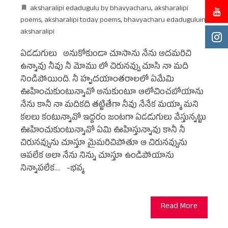
aksharalipi edadugulu by bhavyacharu
,
aksharalipi
poems
,
aksharalipi today poems
,
bhavyacharu edaduguluin
aksharalipi
ఏడడుగులు అనుకోకుండా చూసాను నేను అదమరిచి
ఉన్నావు నీవు నీ మోము లో చిరునవ్వు చూసి నా మది
నిండిపోయింది. నీ హృదయాంతరాలలో ఏమేమి
ఊహించుకుంటున్నావో అనుకుంటూ ఆలోచించబోయాను
నేను కానీ నా మదికది తట్టితేగా నీవు నేనేక మయ్యా మని
కలలు కంటున్నావో ఇద్దరం జంటగా ఏడడుగులు వేస్తున్నట్టు
ఊహించుకుంటున్నావో ఏమి ఊహిస్తున్నావు కానీ నీ
చిరునవ్వును చూస్తూ మైమరిచిపోతూ ఆ చిరునవ్వును
ఆపలేక అలా నేను నిన్ను చూస్తూ ఉండిపోయాను
నిన్నాపలేక.... -భవ్య
Read More