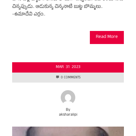
చిన్నప్పుడు.. ఆడుకున్న చిన్ననాటి బుట్ట బొమ్మలు..
-ఉమాదేవి ఎర్రం..
Read More
MAR
31
2023
0 COMMENTS
By
aksharalipi