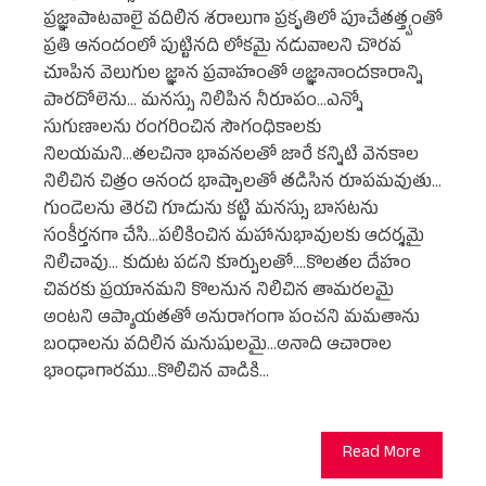
ప్రజ్ఞాపాటవాలై వదిలిన శరాలుగా ప్రకృతిలో పూచేతత్త్వంతో
ప్రతి ఆనందంలో పుట్టినది లోకమై నడువాలని చొరవ
చూపిన వెలుగుల జ్ఞాన ప్రవాహంతో అజ్ఞానాందకారాన్ని
పారదోలెను... మనస్సు నిలిపిన నీరూపం...ఎన్నో
సుగుణాలను రంగరించిన సౌగంధికాలకు
నిలయమని...తలచినా భావనలతో జారే కన్నిటి వెనకాల
నిలిచిన చిత్రం ఆనంద భాష్పాలతో తడిసిన రూపమవుతు...
గుండెలను తెరచి గూడును కట్టి మనస్సు బాసటను
సంకీర్తనగా చేసి...పలికించిన మహానుభావులకు ఆదర్శమై
నిలిచావు... కుదుట పడని కూర్పులతో....కొలతల దేహం
చివరకు ప్రయానమని కొలనున నిలిచిన తామరలమై
అంటని ఆప్యాయతతో అనురాగంగా పంచని మమతాను
బంధాలను వదిలిన మనుషులమై...అనాది ఆచారాల
భాంఢాగారము...కొలిచిన వాడికి…
Read More