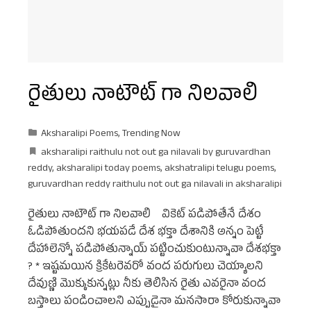
రైతులు నాటౌట్ గా నిలవాలి
Aksharalipi Poems
,
Trending Now
aksharalipi raithulu not out ga nilavali by guruvardhan
reddy
,
aksharalipi today poems
,
akshatralipi telugu poems
,
guruvardhan reddy raithulu not out ga nilavali in aksharalipi
రైతులు నాటౌట్ గా నిలవాలి వికెట్ పడిపోతేనే దేశం
ఓడిపోతుందని భయపడే దేశ భక్తా దేశానికి అన్నం పెట్టే
దేహాలెన్నో పడిపోతున్నాయ్ పట్టించుకుంటున్నావా దేశభక్తా
? * ఇష్టమయిన క్రికేటరెవరో వంద పరుగులు చెయ్యాలని
దేవుణ్ణి మొక్కుకున్నట్లు నీకు తెలిసిన రైతు ఎవరైనా వంద
బస్తాలు పండించాలని ఎప్పుడైనా మనసారా కోరుకున్నావా