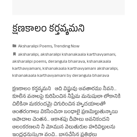
క్షణకాలం కర్తవ్యమని
Aksharalipi Poems
,
Trending Now
aksharalipi
,
aksharalipi kshanakaala karthavyamani
,
aksharalipi poems
,
derangula bhairava
,
kshanakaala
karthavyamani
,
kshanakaala karthavyamani aksharalipi
,
kshanakaala karthavyamani by derangula bhairava
క్షణకాలం కర్తవ్యమని ఆది విష్ణువు అవతారము నీవని...
కూలిన వనాలపై కురిపించిన నీప్రేమ మనుషులా లోకానికి
చిలికినా మకరందమై చిగురించిన హృదయాలతో
ఆంతరంగాలు వికసించినా బంధాలై ప్రణమిల్లుతున్నాయి
ఆపాదాల చెంతన... ఆకాశపు దీపాలు అవనికందని
అలంకరణలని నీ మోమున వెలుతురుల హరివిల్లులను
ఇంద్రధనుస్సుగా వంచి... బాసచేసిన ప్రతిభలు