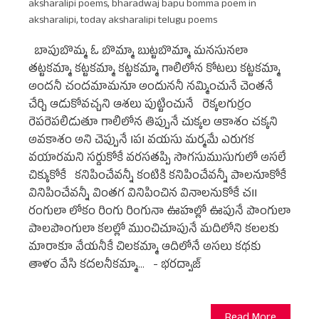
aksharalipi poems
,
bharadwaj bapu bomma poem in
aksharalipi
,
today aksharalipi telugu poems
బాపుబొమ్మ ఓ బొమ్మా బుట్టబొమ్మా మనసునలా
తట్టకమ్మా కట్టకమ్మా కట్టకమ్మా గాలిలోన కోటలు కట్టకమ్మా
అందనీ చందమామనూ అందుననీ నమ్మించునే చెంతనే
చేర్చి ఆడుకోవచ్చని ఆశలు పుట్టించునే రెక్కలగుర్రం
రెపరెపలిడుతూ గాలిలోన తిప్పునే చుక్కల ఆకాశం చక్కని
అవకాశం అని చెప్పునే ౹ప౹ వయసు మర్మమే ఎరుగక
వయారమని సర్దుకోకే వరసతప్పి సొగసుముసుగులో అసలే
చిక్కుకోకే కనిపించేవన్నీ కంటికి కనిపించేవన్నీ పాలనూకోకే
వినిపించేవన్నీ వింతగ వినిపించిన వినాలనుకోకే చ౹౹
రంగులా లోకం రింగు రింగునా ఊహల్లో ఊపునే పొంగులా
పాలపొంగులా కలల్లో ముంచిచూపునే మదిలోని కలలకు
మారాకూ వేయనీకే చిలకమ్మా ఆదిలోనే అసలు కథకు
తాళం వేసి కదలనీకమ్మా... - భరద్వాజ్