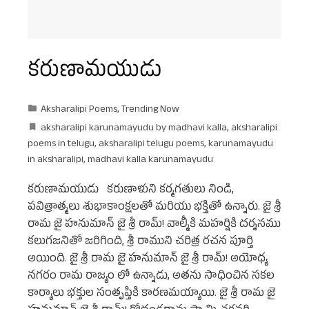
కరుణామయుడు
Aksharalipi Poems
,
Trending Now
aksharalipi karunamayudu by madhavi kalla
,
aksharalipi
poems in telugu
,
aksharalipi telugu poems
,
karunamayudu
in aksharalipi
,
madhavi kalla karunamayudu
కరుణామయుడు కరుణాళుని కర్మగతులు నిండి,
పవిత్రాత్మలు శుభాకాంక్షలతో మరియు భక్తితో ఉన్నారు. జై శ్రీ
రామ జై హనుమాన్ జై శ్రీ రామ్! వాల్మీకి మహర్షికి దర్శనము
కలుగజనితో జరిగింది, శ్రీ రాముని చరిత్ర రచన పూర్తి
అయింది. జై శ్రీ రామ జై హనుమాన్ జై శ్రీ రామ్! అయోధ్య
నగరం రామ రాజ్యం లో ఉన్నాడు, అతను సాధించిన సకల
కార్యాలు భక్తుల సంతృప్తికి కారణమయ్యాయి. జై శ్రీ రామ జై