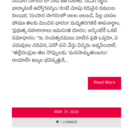
సంసార సాగరం లో నావ ఊగిసలాట, 'నడుం కట్టిన
భార్యామణి ఉద్యోగపర్వం,! కంటి చూపు కరువైన కుటుంబ
కలయిక, 'సంసార సాగరంలో అలల అలజడి, పిల్ల చాపల
పోషణ తలకు మించిన భారం!! 'మధ్యతరగతికి శాపనార్థాo,
'ప్రభుత్వ సహకారాలు ఆమడ0త దూరం,' అన్నింటికీ ఒకటే
సమాధానం. "18, సంవత్సరములు దాటిన ప్రతి ఒక్కరూ, ఏ
చదువులు చదివిన, ఏదో పని చేస్తు విద్యను అభ్యసించాలి,
"తల్లిదండ్రుల తల నొప్పులకు, 'మనసామృతంజనం'
రాయాలి!! ఉజ్వల భవిష్యత్తుకి,…
Read More
MAR
31
2026
1 COMMENT