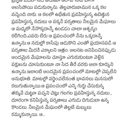
ప్రకృతి ఒడిలో సేద తీరుతూ ఆరోజు నేను బాగా
అలసిపోయి పడుకున్నాను. తెల్లవారుజామున ఒక్క కల
వచ్చింది నాకు. ఆ కలలో ఉభేతున ప్రవహిస్తున్న ఉబెత్తున
ప్రవహిస్తున్న నదులు ఆ పక్కనే పర్వతాలు నీలమైన మేఘాలు
ఆ మధ్యలో నేనొక్కదాన్నే ఉండడం చాలా ఆశ్చర్యం
కలిగింది.ఎవరు లేరు ఆ ప్రపంచంలో నేను ఒక్కదాన్నే
ఉన్నాను.ఆ నదుల్లో కాసేపు ఆడుకొని ఎంతో ప్రయాసపడి ఆ
పర్వతాల మీదకి ఎక్కాలని ఆత్రం. అలసట అనిపించినప్పుడు
అందమైన మేఘాలను చూస్తూ ఎగురుకుంటూ వెళ్లిన
పక్షులను చూసుకుంటూ నా సేద తీరే వరకు అలా కూర్చుని
ఉన్నాను.ఇలాంటి అందమైన ప్రపంచంలో మాటల్లో చెప్పలేని
అనుభూతి. మాటల్లో వర్ణించలేనంత భావనలు మనసులో
కలుగుతున్నాయి.ఆ ప్రపంచంలో ఎన్ని గుర్తు చేసుకున్న
తక్కువే చుట్టూ పచ్చని చెట్లు గలగల ప్రవహిస్తున్న నదులు ,
దూరంగా కనిపిస్తున్న పర్వతాలు ఎగుడు దిగుడులా ఉన్న
కొండలు. నీలమైన మేఘంలో తెల్లటి మబ్బులు
కమ్ముకున్నాయి. ఆ…