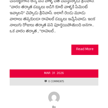
చేసినట్టుగానే అన్ని పని వాళ్ళ చేత చేపిస్తున్నాడు శ్రీనివాస్.
"వారం తర్వాత డబ్బులు అడిగి కూలి వాళ్ళకి పేమెంట్
ఇవ్వాలని" చెప్పాడు శ్రీనివాస్. అలాగే రెండు మూడు
వారాలు తప్పకుండా రాహుల్ డబ్బులు ఇచ్చేసేవాడు. ఇంక
నాలుగు రోజులు తర్వాత పని పూర్తయిపోతుంది అనగా...
ఒక వారం తర్వాత , "రాహుల్…
Read More
MAR
31
2026
0 COMMENTS
By