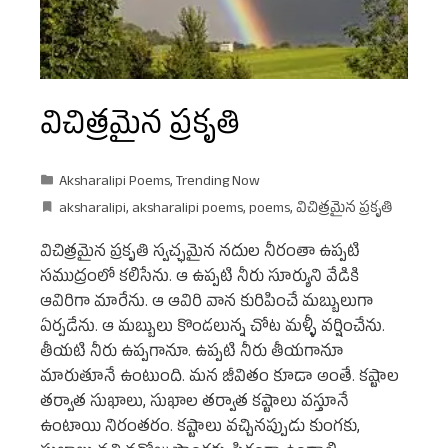
విచిత్రమైన ప్రకృతి
Aksharalipi Poems
,
Trending Now
aksharalipi
,
aksharalipi poems
,
poems
,
విచిత్రమైన ప్రకృతి
విచిత్రమైన ప్రకృతి స్వచ్ఛమైన నదుల నీరంతా ఉప్పటి
సముద్రంలో కలిసేను. ఆ ఉప్పటి నీరు సూర్యుని వేడికి
ఆవిరిగా మారేను. ఆ ఆవిరి వాన కురిపించే మబ్బులుగా
ఏర్పడేను. ఆ మబ్బులు కొండలున్న చోట మళ్ళీ వర్షించేను.
తీయటి నీరు ఉప్పగానూ. ఉప్పటి నీరు తీయగానూ
మారుతూనే ఉంటుంది. మన జీవితం కూడా అంతే. కష్టాల
తర్వాత సుఖాలు, సుఖాల తర్వాత కష్టాలు వస్తూనే
ఉంటాయి నిరంతరం. కష్టాలు వచ్చినప్పుడు కుంగకు,