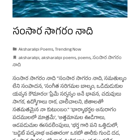
సంసార సాగరం నాది
Aksharalipi Poems
,
Trending Now
aksharalipi
,
aksharalipi poems
,
poems
,
సంసార సాగరం
నాది
సంసార సాగరం నాది "సంసార సాగరం నాది, సమతుల్యం
లేని సంపాదన, 'సంగీత సరిగమల బాల్యం, ఒడిదుడుకుల
యవ్వన కౌమారం! 'ప్రేమే సర్వస్వం అనే భావన, చదువులు
సాగక, ఉద్యోగాలు రాక, చాలీచాలని, జీతాలతో
సతమతమైన నా కుటుంబం." 'భార్యాభర్తల అనురాగం
పదములలో మాత్రమే', 'అత్తమామల ఊడిగాలు,
ఆడపడుచుల ఈసడలింపులు, 'భర్త గారి పని ఒత్తిడులో,
'బడ్జెట్ పద్మనాభ అవతారం!!!' ఒకటో తారీకు గుండె దడ,