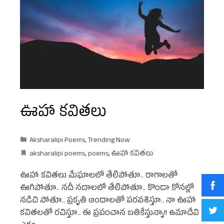
ఊహా కవితలు
Aksharalipi Poems
,
Trending Now
aksharalipi poems
,
poems
,
ఊహా కవితలు
ఊహా కవితలు మేఘాలలో తేలిపోతూ.. రాగాలతో
ఊగిపోతూ.. నదీ నదాలలో తేలిపోతూ.. కొండా కోనల్లో
నడిచి పోతూ.. ప్రకృతి అందాలతో పరవశిస్తూ.. నా ఊహా
కవితలతో రచిస్తూ.. ఈ ప్రపంచాన బతికేస్తున్నా!! ఉమాదేవి