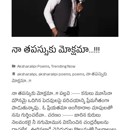
నా తపస్సుకు మోక్షమా…!!!
Aksharalipi Poems
,
Trending Now
aksharalipi
,
aksharalipi poems
,
poems
,
నా తపస్సుకు
మోక్షమా...!!!
నా తపస్సుకు మోక్షమా...!!! పల్లవి :---- కనులు మూసినా
మౌనమై ఒదిగిన పెదవులపై పరిచయాన్ని ప్రేమగీతంగా
పాడుతున్నావు... ఓ ప్రియతమా అంగీకారాల చూపులతో
నను గుర్తించలేవా... చరణం :----- జారిన కురులు
నెలవంకలై నీ నగుమోమున వికసించిన చంద్రరేఖలను