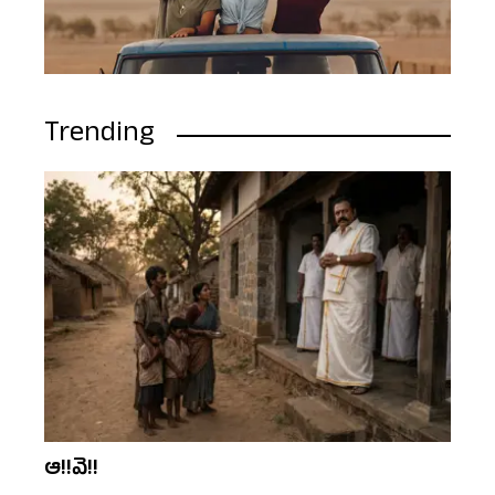
Trending
ఆ!!వె!!