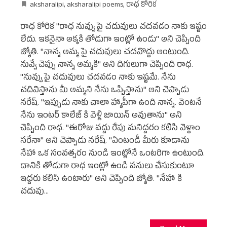
aksharalipi
,
aksharalipi poems
,
రాధ కోరిక
రాధ కోరిక "రాధ నువ్వు పై చదువులు చదవడం నాకు ఇష్టం
లేదు. ఇకనైనా అక్కకి తోడుగా ఇంట్లో ఉండు" అని చెప్పింది
జ్యోతి. "నాన్న అమ్మ పై చదువులు చదవొద్దు అంటుంది.
నువ్వే చెప్పు నాన్న అమ్మకి" అని దిగులుగా చెప్పింది రాధ.
"నువ్వు పై చదువులు చదవడం నాకు ఇష్టమే. నేను
చదివిస్తాను మీ అమ్మని నేను ఒప్పిస్తాను" అని చెప్పాడు
నరేష్. "ఇప్పుడు నాకు చాలా హ్యాపీగా ఉంది నాన్న. వెంటనే
నేను ఇంటర్ కాలేజ్ కి వెళ్లి జాయిన్ అవుతాను" అని
చెప్పింది రాధ. "ఈరోజు వద్దు రేపు మనిద్దరం కలిసి వెళ్దాం
సరేనా" అని చెప్పాడు నరేష్. "ఏంటండీ మీరు కూడాను
నేహా ఒక సంవత్సరం నుండి ఇంట్లోనే ఒంటరిగా ఉంటుంది.
దానికి తోడుగా రాధ ఇంట్లో ఉండి పనులు చేసుకుంటూ
ఇద్దరు కలిసి ఉంటారు" అని చెప్పింది జ్యోతి. "నేహా కి
చదువు…