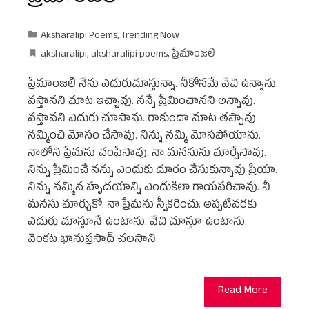
Aksharalipi Poems
,
Trending Now
aksharalipi
,
aksharalipi poems
,
ప్రేమాంజలి
ప్రేమాంజలి నేను ఎదురుచూస్తున్నా. నీకోసమే వేచి ఉన్నాను.
వస్తానని మాట ఇచ్చావు. నన్నే ప్రేమించానని అన్నావు.
వస్తావని ఎదురు చూసాను. రాకుండా మాట తప్పావు.
నమ్మించి మోసం చేసావు. నిన్ను నమ్మి మోసపోయాను.
నాలోని ప్రేమను చంపేసావు. నా మనసును మార్చేసావు.
నిన్ను ప్రేమించే నన్ను ఎందుకు దూరం చేసుకున్నావు ప్రియా.
నిన్ను నమ్మిన హృదయాన్ని ఎందుకిలా గాయపరిచావు. నీ
మనసు మార్చుకో. నా ప్రేమను స్వీకరించు. అప్పటివరకు
ఎదురు చూస్తూనే ఉంటాను. వేచి చూస్తూ ఉంటాను.
వెంకట భానుప్రసాద్ చలసాని
Read More