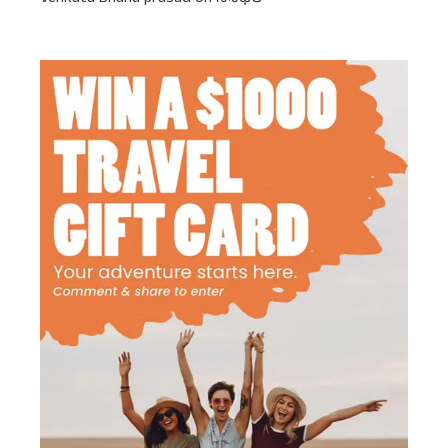
Venkata Bhanu prasad
on
నిశీధిలో