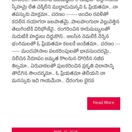
దాచలేక... ఊగిసలాడే చెవిదుద్దుల కొలువుతో పిల్లగాలులు
స్నేహమై లేత చెక్కిలిని ముద్దాడుచున్నవి ఓ ప్రియతమా... నా
తపస్సుకు మోక్షమా... చరణం :----- అందెల రవళితో
కదలిన నయాగరా జలపాతమై...పాలపొంగులా వెల్లువెత్తిన
తెలుగింటికి విరిభోణివై... రంగరించిన కారుమబ్బులతో
నుదుటికి హద్దులు దిద్దుకొని... అలసిన నెమలికి నేర్పిన
భంగిమలతో ఓ ప్రియతమా కలలకే అంకితమా... చరణం :--
---- మందహాసాల పలకరింపులతో భావసుందరమై...
నిలిచిన నీరూపం అమృత కొలనున దొరికిన సజీవ
శిల్పమా... ఏరువాకలతో పులకరించిన ప్రకృతి విలాసాన్ని
తొడిగిన సౌందర్యమా... ఓ ప్రియతమా తెలియని నా
మనస్సుకు ఇది గాయమేనా.... దేరంగుల భైరవ
Read More