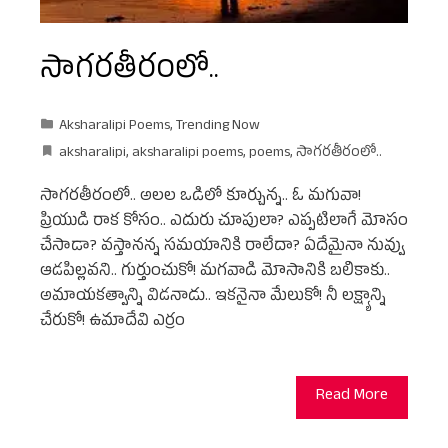
సాగరతీరంలో..
Aksharalipi Poems
,
Trending Now
aksharalipi
,
aksharalipi poems
,
poems
,
సాగరతీరంలో..
సాగరతీరంలో.. అలల ఒడిలో కూర్చున్న.. ఓ మగువా!
ప్రియుడి రాక కోసం.. ఎదురు చూపులా? ఎప్పటిలాగే మెాసం
చేసాడా? వస్తానన్న సమయానికి రాలేదా? ఏదేమైనా నువ్వు
ఆడపిల్లవని.. గుర్తుంచుకో! మగవాడి మెాసానికి బలికాకు..
అమాయకత్వాన్ని విడనాడు.. ఇకనైనా మేలుకో! నీ లక్ష్యాన్ని
చేరుకో! ఉమాదేవి ఎర్రం
Read More