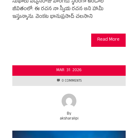
సుఖాలు వచ్చినరోజు పొంగకు. స్ధిరంగా ఉండాలి
జీవితంలో. ఈ రచన నా స్వీయ రచన అని హామీ
ఇస్తున్నాను. వెంకట భానుప్రసాద్ చలసాని
Read More
MAR
31
2026
0 COMMENTS
By
aksharalipi