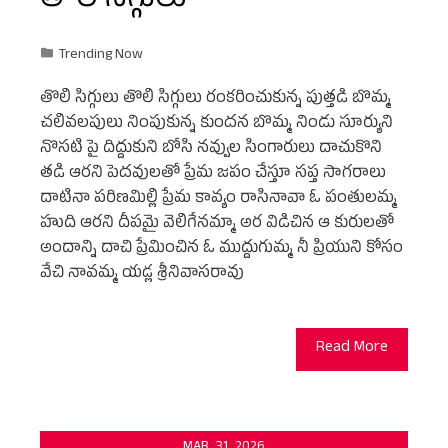
తొలి సిగ్గులు
Trending Now
తొలి సిగ్గులు తొలి సిగ్గులు రంకరించుకున్న పుత్తడి బొమ్మ
చలివలపులు నింపుకున్న కుందన బొమ్మ నిండు సూర్యుని
నొసటి పై దిద్దుకుని బోసి నవ్వుల సింగారులు దాచుకొని
తడి ఆరని పెదవులతో ప్రేమ జపం చేస్తూ సప్త సాగరాలు
దాటినా పరిణమిల్లి ప్రేమ కావ్యం రాసినావా ఓ పంతులమ్మ
హుది ఆరని దీపమై వెలిగేనమ్మా అర విడిచిన ఆ కురులతో
అందాన్ని దాచి ప్రేమించిన ఓ ముద్దుగుమ్మ నీ ప్రియుని కోసం
వేచి నావమ్మ యడ్ల శ్రీనివాసరావు
Read More
MAR
31
2026