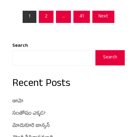
Posts
1
2
…
41
Next
pagination
Search
Search
Recent Posts
ఆ!!వె!!
సంతోషం ఎక్కడ?
మోదుకూరి జాన్సన్