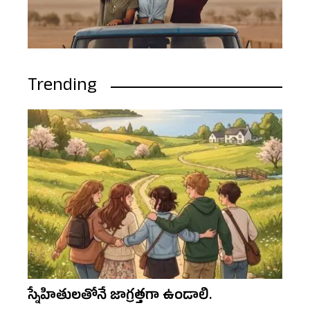
Trending
స్నేహితులతోనే జాగ్రత్తగా ఉండాలి.