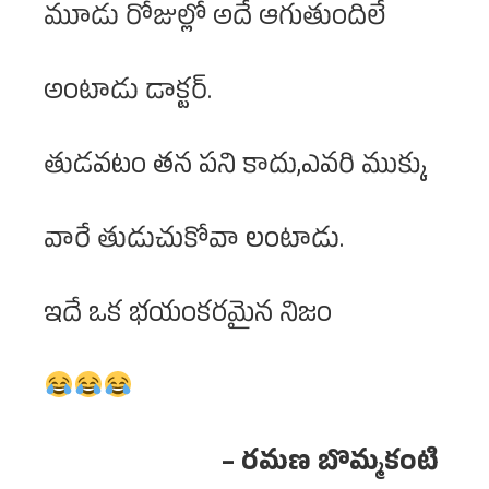
మూడు రోజుల్లో అదే ఆగుతుందిలే
అంటాడు డాక్టర్.
తుడవటం తన పని కాదు,ఎవరి ముక్కు
వారే తుడుచుకోవా లంటాడు.
ఇదే ఒక భయంకరమైన నిజం
– రమణ బొమ్మకంటి