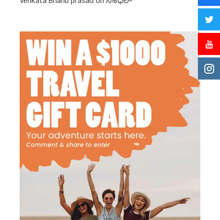
Venkata Bhanu prasad
on
నిశీధిలో