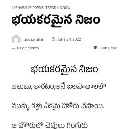
AKSHARALIPI POEMS
,
TRENDING NOW
భయకరమైన నిజం
aksharalipi
June 24, 2022
0 Comments
1 Min Read
భయకరమైన నిజం
జలుబు, కారటం,అనే జలపాతాలలొ
ముక్కు, కళ్లు ఏకమై హోరు చేస్తాయి.
ఆ హోరులో చెవులు గింగురు