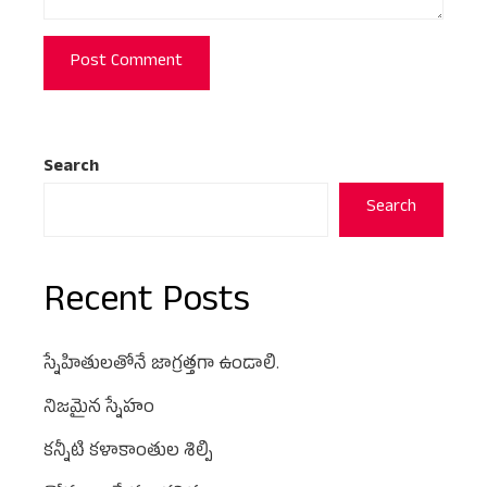
Search
Search
Recent Posts
స్నేహితులతోనే జాగ్రత్తగా ఉండాలి.
నిజమైన స్నేహం
కన్నీటి కళాకాంతుల శిల్పి