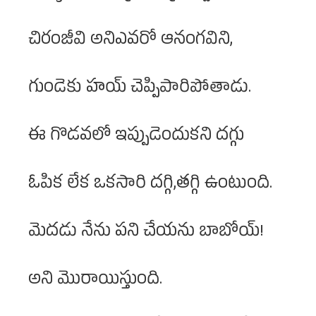
చిరంజీవి అనిఎవరో ఆనంగవిని,
గుండెకు హయ్ చెప్పిపారిపోతాడు.
ఈ గొడవలో ఇప్పుడెందుకని దగ్గు
ఓపిక లేక ఒకసారి దగ్గి,తగ్గి ఉంటుంది.
మెదడు నేను పని చేయను బాబోయ్!
అని మొరాయిస్తుంది.