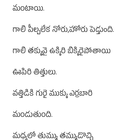
మంటాయి.
గాలి పీల్చలేక నోరు,హోరు పెడ్తుoది.
గాలి తక్కువై ఉక్కిరి బిక్కిరైపోతాయి
ఊపిరి తిత్తులు.
వత్తిడికి గురై ముక్కు ఎర్రబారి
మండుతుంది.
మధ్యలో తుమ్ము తమ్ముడొచ్చి