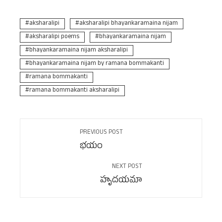
aksharalipi
aksharalipi bhayankaramaina nijam
aksharalipi poems
bhayankaramaina nijam
bhayankaramaina nijam aksharalipi
bhayankaramaina nijam by ramana bommakanti
ramana bommakanti
ramana bommakanti aksharalipi
PREVIOUS POST
భయం
NEXT POST
హృదయమా