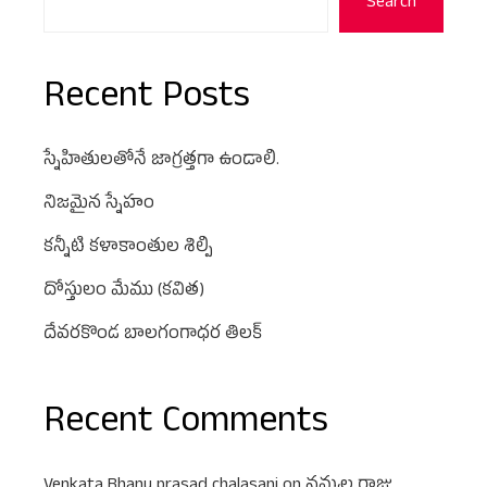
Search
Recent Posts
స్నేహితులతోనే జాగ్రత్తగా ఉండాలి.
నిజమైన స్నేహం
కన్నీటి కళాకాంతుల శిల్పి
దోస్తులం మేము (కవిత)
దేవరకొండ బాలగంగాధర తిలక్
Recent Comments
Venkata Bhanu prasad chalasani
on
నవ్వుల రాజు