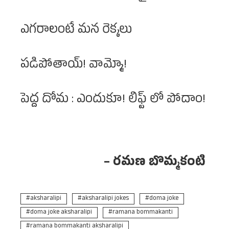
ఎగరాలంటే మన రెక్కలు
పడిపోతాయ్! వామ్మో!
పెద్ద దోమ : ఎందుకూ! లిఫ్ట్ లో పోదాం!
– రమణ బొమ్మకంటి
aksharalipi
aksharalipi jokes
doma joke
doma joke aksharalipi
ramana bommakanti
ramana bommakanti aksharalipi