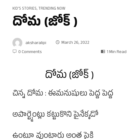
KID'S STORIES
,
TRENDING NOW
దోమ (జోక్ )
aksharalipi
March 26, 2022
0 Comments
1 Min Read
దోమ (జోక్ )
చిన్న దోమ : ఈమనుషులు పెద్ద పెద్ద
అపార్ట్మెంట్లు కట్టుకొని పైనేక్కడో
ఉంటూ వుంటారు అంత పైకి