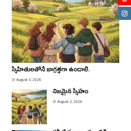
స్నేహితులతోనే జాగ్రత్తగా ఉండాలి.
August 3, 2026
నిజమైన స్నేహం
August 3, 2026