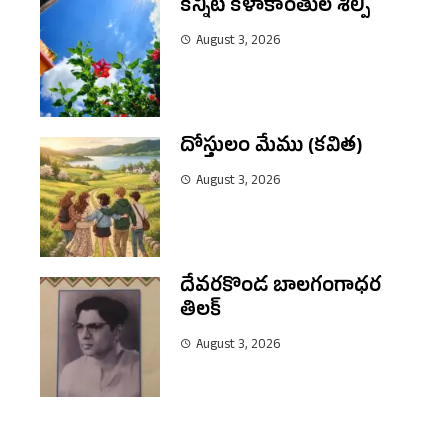
కన్నీటి కళాకాంతుల శిల్పి
August 3, 2026
దోస్తులం మేము (కవిత)
August 3, 2026
దేవరకొండ బాలగంగాధర
తిలక్
August 3, 2026