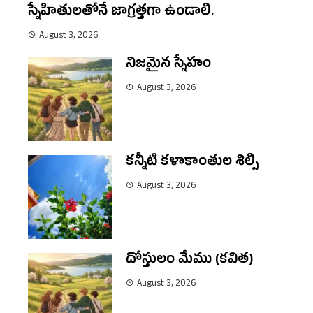
స్నేహితులతోనే జాగ్రత్తగా ఉండాలి.
August 3, 2026
నిజమైన స్నేహం
August 3, 2026
కన్నీటి కళాకాంతుల శిల్పి
August 3, 2026
దోస్తులం మేము (కవిత)
August 3, 2026