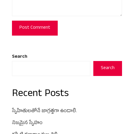
Search
Search
Recent Posts
స్నేహితులతోనే జాగ్రత్తగా ఉండాలి.
నిజమైన స్నేహం