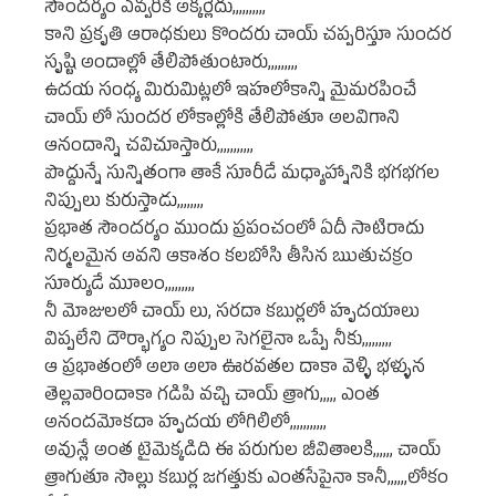
సౌందర్యం ఎవ్వరికీ అక్కర్లేదు,,,,,,,,,,
కాని ప్రకృతి ఆరాధకులు కొందరు చాయ్ చప్పరిస్తూ సుందర
సృష్టి అందాల్లో తేలిపోతుంటారు,,,,,,,,,
ఉదయ సంధ్య మిరుమిట్లలో ఇహలోకాన్ని మైమరపించే
చాయ్ లో సుందర లోకాల్లోకి తేలిపోతూ అలవిగాని
ఆనందాన్ని చవిచూస్తారు,,,,,,,,,,,
పొద్దున్నే సున్నితంగా తాకే సూరీడే మధ్యాహ్నానికి భగభగల
నిప్పులు కురుస్తాడు,,,,,,,,
ప్రభాత సౌందర్యం ముందు ప్రపంచంలో ఏదీ సాటిరాదు
నిర్మలమైన అవని ఆకాశం కలబోసి తీసిన ఋతుచక్రం
సూర్యుడే మూలం,,,,,,,,,
నీ మోజులలో చాయ్ లు, సరదా కబుర్లలో హృదయాలు
విప్పలేని దౌర్భాగ్యం నిప్పుల సెగలైనా ఒప్పే నీకు,,,,,,,,,
ఆ ప్రభాతంలో అలా అలా ఊరవతల దాకా వెళ్ళి భళ్ళున
తెల్లవారిందాకా గడిపి వచ్చి చాయ్ త్రాగు,,,,, ఎంత
అనందమోకదా హృదయ లోగిలిలో,,,,,,,,,,,
అవున్లే అంత టైమెక్కడిది ఈ పరుగుల జీవితాలకి,,,,,, చాయ్
త్రాగుతూ సొల్లు కబుర్ల జగత్తుకు ఎంతసేపైనా కానీ,,,,,,లోకం