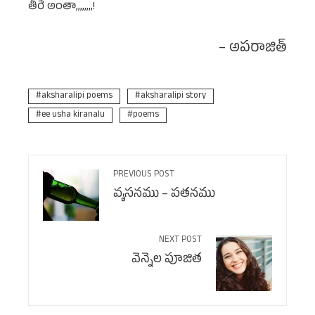
తీరే అంతా,,,,,,,,!
– అపరాజిత్
aksharalipi poems
aksharalipi story
ee usha kiranalu
poems
PREVIOUS POST
వ్యసనము – పతనము
NEXT POST
వెన్నెల పూజిత