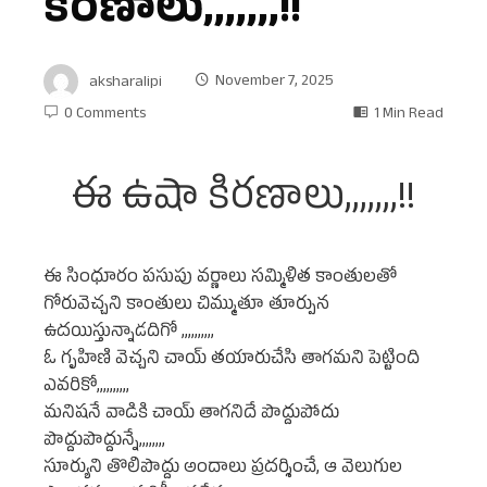
కిరణాలు,,,,,,,!!
aksharalipi
November 7, 2025
0 Comments
1 Min Read
ఈ ఉషా కిరణాలు,,,,,,,!!
ఈ సింధూరం పసుపు వర్ణాలు సమ్మిళిత కాంతులతో
గోరువెచ్చని కాంతులు చిమ్ముతూ తూర్పున
ఉదయిస్తున్నాడదిగో ,,,,,,,,,,
ఓ గృహిణి వెచ్చని చాయ్ తయారుచేసి తాగమని పెట్టింది
ఎవరికో,,,,,,,,,,
మనిషనే వాడికి చాయ్ తాగనిదే పొద్దుపోదు
పొద్దుపొద్దున్నే,,,,,,,,
సూర్యుని తొలిపొద్దు అందాలు ప్రదర్శించే, ఆ వెలుగుల