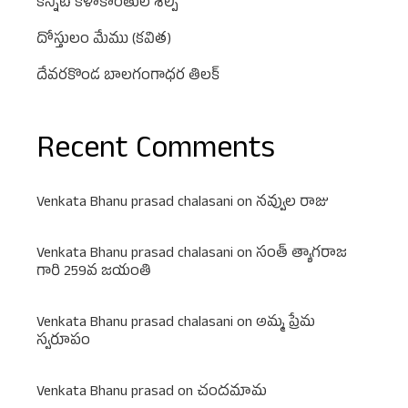
కన్నీటి కళాకాంతుల శిల్పి
దోస్తులం మేము (కవిత)
దేవరకొండ బాలగంగాధర తిలక్
Recent Comments
Venkata Bhanu prasad chalasani
on
నవ్వుల రాజు
Venkata Bhanu prasad chalasani
on
సంత్ త్యాగరాజ
గారి 259వ జయంతి
Venkata Bhanu prasad chalasani
on
అమ్మ ప్రేమ
స్వరూపం
Venkata Bhanu prasad
on
చందమామ