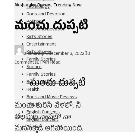
Aksharalipi Poems
,
Trending Now
Technology
Gods and Devotion
మంచు దుప్పటి
Politics
Gods and Devotion
Kid’s Stories
Entertainment
Kid’s Stories
aksharalipi
December 3, 2022
0
Family Stories
Comments
1 Min Read
Science
Family Stories
మంచు దుప్పటి
Book and Movie Reviews
Health
Book and Movie Reviews
మంచు కురిసే వేళలో, నీ
Travel
English Content
తలపుల నావలో నా
English Content
మనసక్కడే ఆగిపోయింది.
Fashion