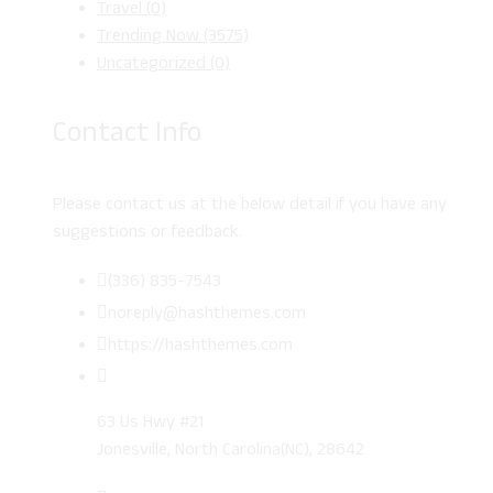
Travel
(0)
Trending Now
(3575)
Uncategorized
(0)
Contact Info
Please contact us at the below detail if you have any
suggestions or feedback.
(336) 835-7543
noreply@hashthemes.com
https://hashthemes.com
63 Us Hwy #21
Jonesville, North Carolina(NC), 28642