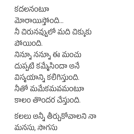
కదలనంటూ
మోరాయిస్తోంది…
నీ చిరునవ్వులో మది చిక్కుకు
పోయింది.
నిన్నూ నన్నూ ఈ మంచు
దుప్పటి కమ్మేసిందా అనే
విస్మయాన్ని కలిగిస్తుంది.
నీతో మమేకమవమంటూ
కాలం తొందర చేస్తుంది.
కలలు అన్నీ తీర్చుకోవాలని నా
మనసు, సొగసు