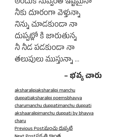
అందుకే నువ్వెంత ఇష్టమైనా
నీకు దూరంగా వెళ్తున్నా
నిన్ను చూడకుండా నా
దుప్పట్లో కి జారుతున్న
నీ నీడ పడకుండా నా
తలుపులు ముస్తున్నా …
– భవ్య చారు
aksharalipi
aksharalipi manchu
duppati
aksharalipi poems
bhavya
charu
manchu duppati
manchu duppati
akshaaralipi
manchu duppati by bhavya
charu
Previous Post
మంచు దుప్పటి