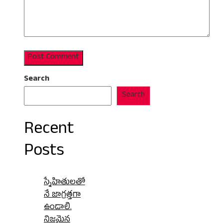
Search
Search
Recent
Posts
స్నేహితులతో
నే జాగ్రత్తగా
ఉండాలి.
నిజమైన