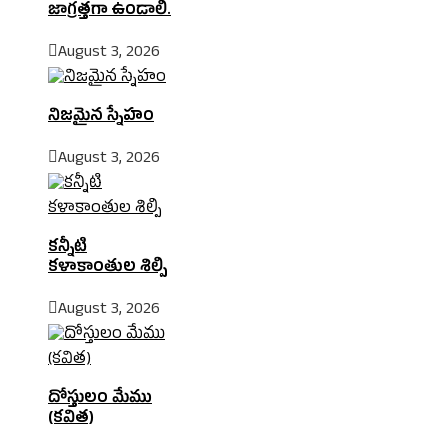
జాగ్రత్తగా ఉండాలి.
August 3, 2026
నిజమైన స్నేహం
August 3, 2026
కన్నీటి
కళాకాంతుల శిల్పి
August 3, 2026
దోస్తులం మేము
(కవిత)