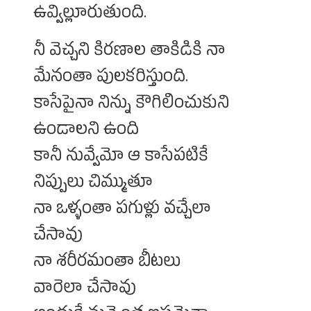
ఉవ్విల్లూరుతుంది.
నీ వెచ్చని కిరణాల తాకిడికి నా
మేనంతా పులకరిస్తుంది.
కాసేపైనా నిన్ను కౌగిలించుకుని
ఉండాలని ఉంది
కానీ నువ్వేమో ఆ కాసేపటికే
నిప్పులు చిమ్ముతూ
నా ఒళ్ళంతా పగుళ్లు వచ్చేలా
చేసావు
నా శరీరమంతా బీటలు
వారెలా చేసావు