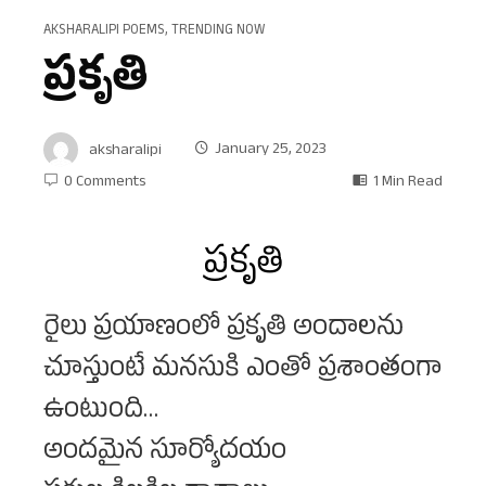
AKSHARALIPI POEMS
,
TRENDING NOW
ప్రకృతి
aksharalipi
January 25, 2023
0 Comments
1 Min Read
ప్రకృతి
రైలు ప్రయాణంలో ప్రకృతి అందాలను
చూస్తుంటే మనసుకి ఎంతో ప్రశాంతంగా
ఉంటుంది…
అందమైన సూర్యోదయం