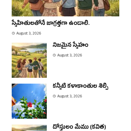
స్నేహితులతోనే జాగ్రత్తగా ఉండాలి.
August 3, 2026
నిజమైన స్నేహం
August 3, 2026
కన్నీటి కళాకాంతుల శిల్పి
August 3, 2026
దోస్తులం మేము (కవిత)