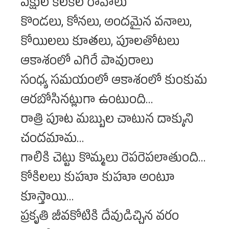
పక్షుల కిలకిల రావాలు
కొండలు, కోనలు, అందమైన వనాలు,
కోయిలలు కూతలు, పూలతోటలు
ఆకాశంలో ఎగిరే పావురాలు
సంధ్య సమయంలో ఆకాశంలో కుంకుమ
ఆరబోసినట్లుగా ఉంటుంది…
రాత్రి పూట మబ్బుల చాటున దాక్కుని
చందమామ…
గాలికి చెట్టు కొమ్మలు రెపరెపలాతుంది…
కోకిలలు కుహూ కుహూ అంటూ
కూస్తాయి…
ప్రకృతి జీవకోటికి దేవుడిచ్చిన వరం