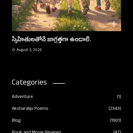
కన్న
Aug
నిజమైన స్నేహం
August 3, 2026
Categories
Adventure
(1)
Aksharalipi Poems
(2343)
Blog
(1901)
Book and Movie Reviews
(47)