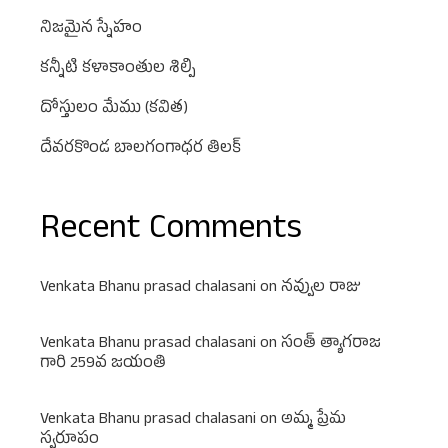
నిజమైన స్నేహం
కన్నీటి కళాకాంతుల శిల్పి
దోస్తులం మేము (కవిత)
దేవరకొండ బాలగంగాధర తిలక్
Recent Comments
Venkata Bhanu prasad chalasani
on
నవ్వుల రాజు
Venkata Bhanu prasad chalasani
on
సంత్ త్యాగరాజ
గారి 259వ జయంతి
Venkata Bhanu prasad chalasani
on
అమ్మ ప్రేమ
స్వరూపం