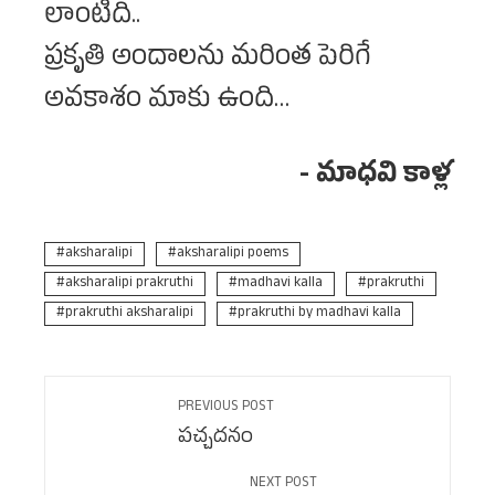
లాంటిది..
ప్రకృతి అందాలను మరింత పెరిగే
అవకాశం మాకు ఉంది…
⁠- మాధవి కాళ్ల
aksharalipi
aksharalipi poems
aksharalipi prakruthi
madhavi kalla
prakruthi
prakruthi aksharalipi
prakruthi by madhavi kalla
PREVIOUS POST
పచ్చదనం
NEXT POST