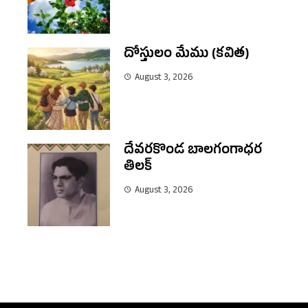
దోస్తులం మేము (కవిత)
August 3, 2026
దేవరకొండ బాలగంగాధర
తిలక్
August 3, 2026