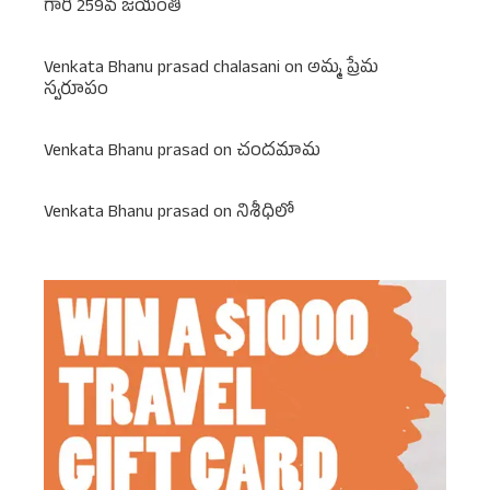
గారి 259వ జయంతి
Venkata Bhanu prasad chalasani
on
అమ్మ ప్రేమ
స్వరూపం
Venkata Bhanu prasad
on
చందమామ
Venkata Bhanu prasad
on
నిశీధిలో