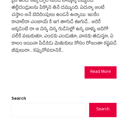
బైక్ ఉంది. అవ్వ దగ్గర నుండి లాక్కున్న డబ్బుంది.
తల్లిదండ్రులను పిక్కొని తినే దమ్ముంది. ఏదన్నా అంటే
చస్తాం అనే బెదిరింపులు ఉండనే ఉన్నాయి. ఇంకేం
కావాలిరా ఎంజాయ్ కి ఇగ తాగుడే ఊగుడే... అరెరే
అక్కడెంటి రా ఆ చిన్న చిన్న గుడిసెల్లో ఉన్న వాళ్ళు అదిగో
చలికి వణుకుతూ, ఎండకు ఎండుతూ, వానకు తడుస్తూ, ఏ
కాలం అయినా పిడికెడు మెతుకులు కోసం రోజంతా కష్టపడే
జీవులురా... కప్పుకోవడానికి…
Read More
Search
Search