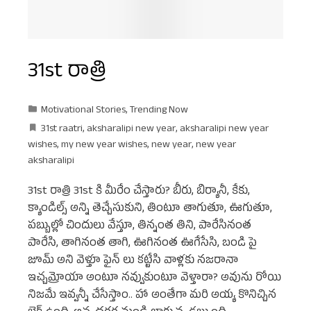
31st రాత్రి
Motivational Stories
,
Trending Now
31st raatri
,
aksharalipi new year
,
aksharalipi new year
wishes
,
my new year wishes
,
new year
,
new year
aksharalipi
31st రాత్రి 31st కి మీరేం చేస్తారు? బీరు, బిర్యానీ, కేకు,
క్యాండిల్స్ అన్ని తెచ్చేసుకుని, తింటూ తాగుతూ, ఊగుతూ,
పబ్బుల్లో చిందులు వేస్తూ, తిన్నంత తిని, పారేసినంత
పారేసి, తాగినంత తాగి, ఊగినంత ఊగేసేసి, బండి పై
జూమ్ అని వెళ్తూ ఫైన్ లు కట్టేసి వాళ్లకు నజరానా
ఇచ్చమ్రోయా అంటూ నవ్వుకుంటూ వెళ్తారా? అవును రోయి
నిజమే ఇవ్వన్నీ చేసేస్తాం.. హా అంతేగా మరి అయ్య కొనిచ్చిన