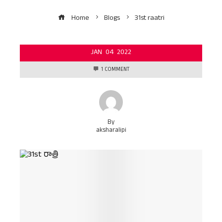
Home
Blogs
31st raatri
JAN
04
2022
1 COMMENT
By
aksharalipi