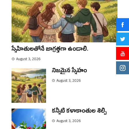
స్నేహితులతోనే జాగ్రత్తగా ఉండాలి.
August 3, 2026
నిజమైన స్నేహం
August 3, 2026
కన్నీటి కళాకాంతుల శిల్పి
August 3, 2026