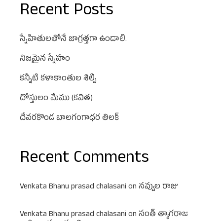
Recent Posts
స్నేహితులతోనే జాగ్రత్తగా ఉండాలి.
నిజమైన స్నేహం
కన్నీటి కళాకాంతుల శిల్పి
దోస్తులం మేము (కవిత)
దేవరకొండ బాలగంగాధర తిలక్
Recent Comments
Venkata Bhanu prasad chalasani
on
నవ్వుల రాజు
Venkata Bhanu prasad chalasani
on
సంత్ త్యాగరాజ