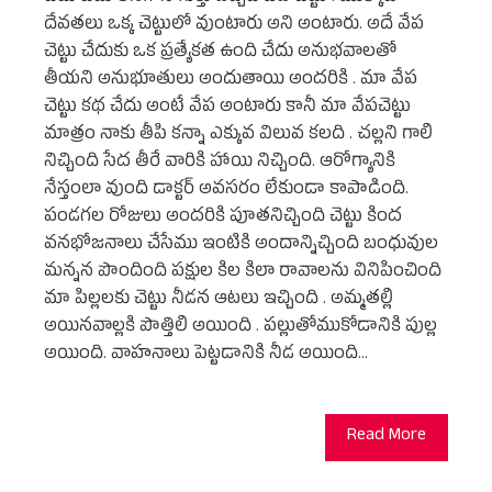
దేవతలు ఒక్క చెట్టులో వుంటారు అని అంటారు. అదే వేప
చెట్టు చేదుకు ఒక ప్రత్యేకత ఉంది చేదు అనుభవాలతో
తీయని అనుభూతులు అందుతాయి అందరికి . మా వేప
చెట్టు కథ చేదు అంటే వేప అంటారు కానీ మా వేపచెట్టు
మాత్రం నాకు తీపి కన్నా ఎక్కువ విలువ కలది . చల్లని గాలి
నిచ్చింది సేద తీరే వారికి హాయి నిచ్చింది. ఆరోగ్యానికి
నేస్తంలా వుంది డాక్టర్ అవసరం లేకుండా కాపాడింది.
పండగల రోజులు అందరికి పూతనిచ్చింది చెట్టు కింద
వనభోజనాలు చేసేము ఇంటికి అందాన్నిచ్చింది బంధువుల
మన్నన పొందింది పక్షుల కిల కిలా రావాలను వినిపించింది
మా పిల్లలకు చెట్టు నీడన ఆటలు ఇచ్చింది . అమ్మతల్లి
అయినవాల్లకి పొత్తిలి అయింది . పల్లుతోముకోడానికి పుల్ల
అయింది. వాహనాలు పెట్టడానికి నీడ అయింది…
Read More