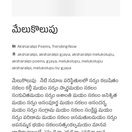
మేలుకొలుపు
Aksharalipi Poems
,
Trending Now
aksharalipi
,
aksharalipi g jaya
,
aksharalipi melukolupu
,
aksharalipi poems
,
g jaya
,
melukolupu
,
melukolupu
aksharalipi
,
melukolupu by g jaya
మేలుకొలుపు నేటి సమాజ పరిస్థితులలో సర్వం కలుషితం
సకలం కల్తీ మయం సర్వం స్వార్థమయం సకలం
సంకుచితమయం సర్వం అశాంతి మయం సకలం అనిశ్చిత
మయం సర్వం అసంపూర్ణ మయం సకలం అసందర్భ
మయం సర్వం సంగ్రామ మయం సకలం సంక్లిష్ట మయం
సర్వం పరిణామ మయం సకలం అసమతులమయం సర్వం
అపనమ్మక భయం సకలంసత్సంకల్పమయం మానవ