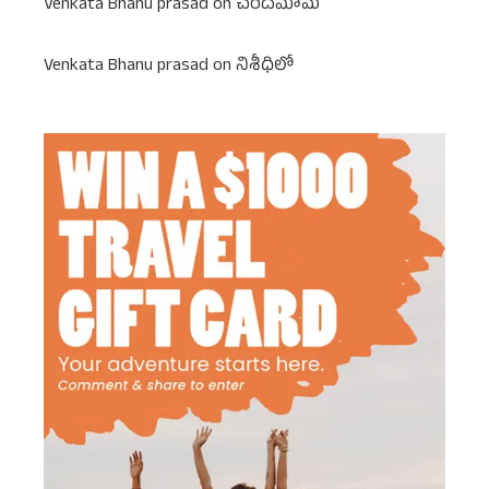
Venkata Bhanu prasad
on
చందమామ
Venkata Bhanu prasad
on
నిశీధిలో