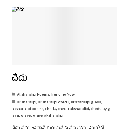
చేదు
Aksharalipi Poems
,
Trending Now
aksharalipi
,
aksharalipi chedu
,
aksharalipi g jaya
,
aksharalipi poems
,
chedu
,
chedu aksharalipi
,
chedu by g
jaya
,
g jaya
,
g jaya aksharalipi
చేదు చేదు అనగానే గుర్తు వచ్చేది వేప చెట్టు . ముక్కోటి