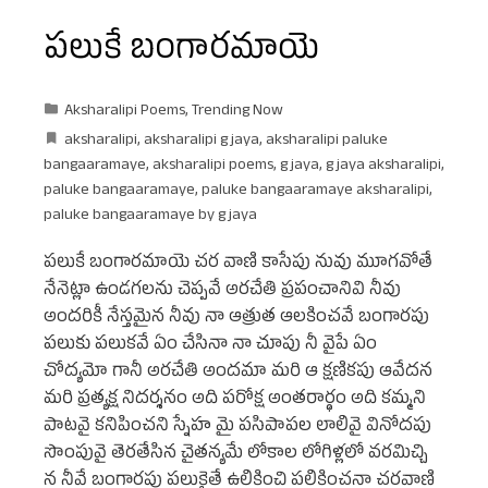
పలుకే బంగారమాయె
Aksharalipi Poems
,
Trending Now
aksharalipi
,
aksharalipi g jaya
,
aksharalipi paluke
bangaaramaye
,
aksharalipi poems
,
g jaya
,
g jaya aksharalipi
,
paluke bangaaramaye
,
paluke bangaaramaye aksharalipi
,
paluke bangaaramaye by g jaya
పలుకే బంగారమాయె చర వాణి కాసేపు నువు మూగవోతే
నేనెట్లా ఉండగలను చెప్పవే అరచేతి ప్రపంచానివి నీవు
అందరికీ నేస్తమైన నీవు నా ఆత్రుత ఆలకించవే బంగారపు
పలుకు పలుకవే ఏం చేసినా నా చూపు నీ వైపే ఏం
చోద్యమో గానీ అరచేతి అందమా మరి ఆ క్షణికపు ఆవేదన
మరి ప్రత్యక్ష నిదర్శనం అది పరోక్ష అంతరార్థం అది కమ్మని
పాటవై కనిపించని స్నేహ మై పసిపాపల లాలివై వినోదపు
సొంపువై తెరతేసిన చైతన్యమే లోకాల లోగిళ్లలో వరమిచ్చి
న నీవే బంగారపు పలుకైతే ఉలికించి పలికించనా చరవాణి