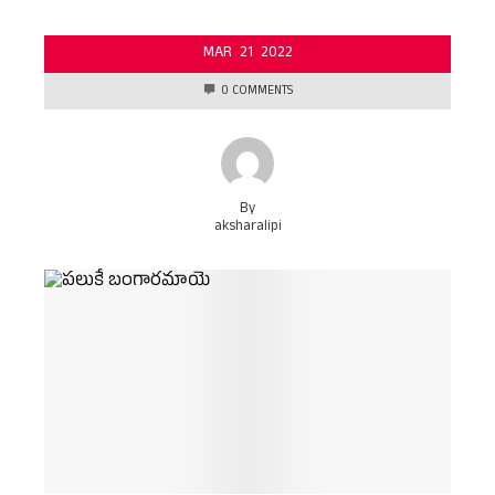
MAR
21
2022
0 COMMENTS
By
aksharalipi