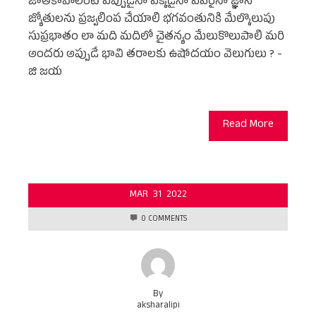
జాతికావాలంటే ఎప్పుడైనా ఎక్కడైనా ఎవరైనా జ్ఞాన
జ్యోతులను ప్రజ్వలింప చేయాలి భగవంతునికి మేల్కొలుపు
సుప్రభాతం లా మది మదిలో చైతన్యం మేలుకొలుపాలి మరి
అందరు అప్పుడే భావి తరాలకు ఉషోదయం వెలుగులు ? -
జి జయ
Read More
MAR
31
2022
0 COMMENTS
By
aksharalipi