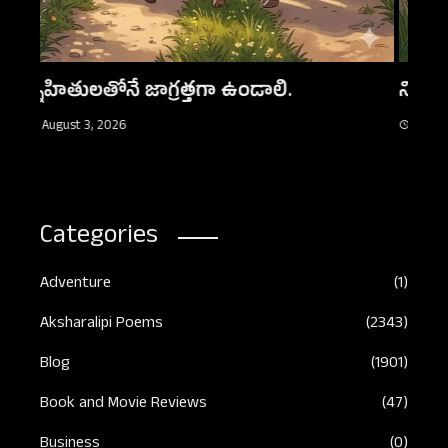
కన్న
Aug
నిజమైన స్నేహం
August 3, 2026
Categories
Adventure
(1)
Aksharalipi Poems
(2343)
Blog
(1901)
Book and Movie Reviews
(47)
Business
(0)