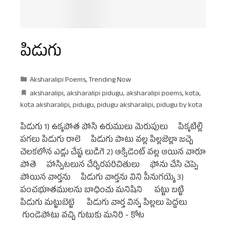
పిడుగు
Aksharalipi Poems
,
Trending Now
aksharalipi
,
aksharalipi pidugu
,
aksharalipi poems
,
kota
,
kota aksharalipi
,
pidugu
,
pidugu aksharalipi
,
pidugu by kota
పిడుగు 1) ఉక్కపోత పోసి ఉరుములు మెరుపులు పిక్కటిల్లి
పగలు పిడుగు రాలె పిడుగు పాటు వల్ల పిల్లజెల్లా జచ్చె
చెలకలోన ఎడ్లు చేష్ట లుడిగె 2) ఆక్సిడెంట్ వల్ల అయిన వారూ
పోతె హాస్పిటలున చేర్చిరపరిచితులు ఫోను చేసి చెప్పె
పోయిన వార్తను పిడుగు వార్తను విని పీనుగయ్యె 3)
పంచభూతములను బాధించు మనిషిని పట్టు బట్టి
పిడుగు మట్టుబెట్టె పిడుగు వార్త విన్న పిల్లలు పెద్దలు
గుండెపోటు వచ్చి గుటుకు మనిరి - కోట