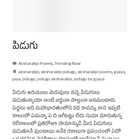
పిడుగు
Aksharalipi Poems
,
Trending Now
aksharalipi
,
aksharalipi pidugu
,
aksharalipi poems
,
g jaya
,
jaya
,
pidugu
,
pidugu aksharalipi
,
pidugu by g jaya
పిడుగు ఉరుములు మెరుపులు వచ్చి పిడుగులు
పడుతున్నాయా అంటే అర్జునా పాల్గునా అనమంటారు
పెద్దలు అది మహాభారతంలోని కథ కావచ్చు కాని ఇప్పటి
కాలంలో ఏమన్నా ఏ ది ఆగేటట్టు లేదు సుమా మారుతున్న
కలికాలంలో ప్రతిరోజూ సామాన్యుడి మీద పిడుగులు
పడుతూనే వుంటాయి అనేక రకాలుగా ప్రపంచంలో ఏదో