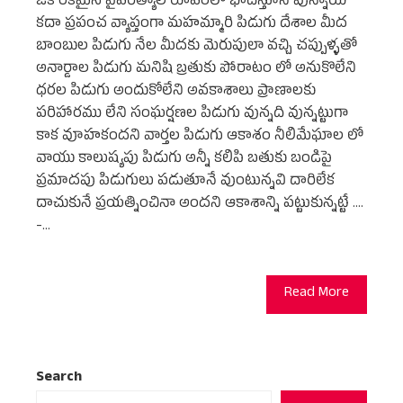
ఒక రకమైన వైపరీత్యాల రూపంలో భాదేస్తూనే వున్నాయి
కదా ప్రపంచ వ్యాప్తంగా మహమ్మారి పిడుగు దేశాల మీద
బాంబుల పిడుగు నేల మీదకు మెరుపులా వచ్చి చప్పుళ్ళతో
అనార్డాల పిడుగు మనిషి బ్రతుకు పోరాటం లో అనుకొలేని
ధరల పిడుగు అందుకోలేని అవకాశాలు ప్రాణాలకు
పరిహారము లేని సంఘర్షణల పిడుగు వున్నది వున్నట్టుగా
కాక వూహకందని వార్తల పిడుగు ఆకాశం నీలిమేఘాల లో
వాయు కాలుష్యపు పిడుగు అన్నీ కలిపి బతుకు బండిపై
ప్రమాదపు పిడుగులు పడుతూనే వుంటున్నవి దారిలేక
దాచుకునే ప్రయత్నించినా అందని ఆకాశాన్ని పట్టుకున్నట్టే ....
-…
Read More
Search