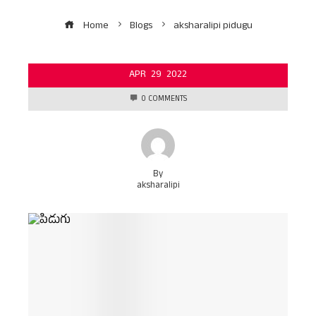
Home
Blogs
aksharalipi pidugu
APR
29
2022
0 COMMENTS
By
aksharalipi