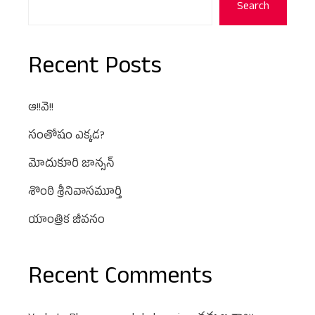
Search
Recent Posts
ఆ!!వె!!
సంతోషం ఎక్కడ?
మోదుకూరి జాన్సన్
శొంఠి శ్రీనివాసమూర్తి
యాంత్రిక జీవనం
Recent Comments