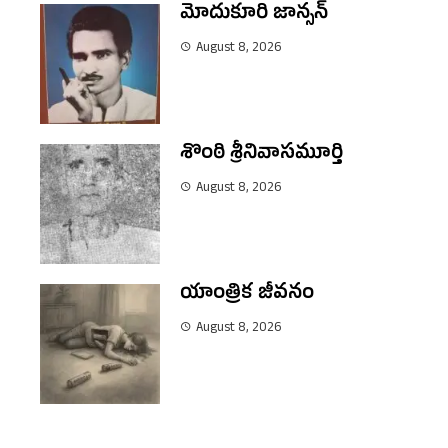
మోదుకూరి జాన్సన్
August 8, 2026
శొంఠి శ్రీనివాసమూర్తి
August 8, 2026
యాంత్రిక జీవనం
August 8, 2026