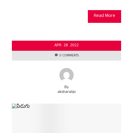
Read More
APR
28
2022
0 COMMENTS
By
aksharalipi