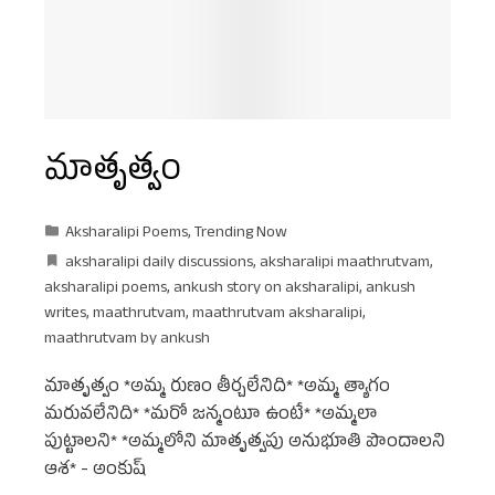
మాతృత్వం
Aksharalipi Poems
,
Trending Now
aksharalipi daily discussions
,
aksharalipi maathrutvam
,
aksharalipi poems
,
ankush story on aksharalipi
,
ankush
writes
,
maathrutvam
,
maathrutvam aksharalipi
,
maathrutvam by ankush
మాతృత్వం *అమ్మ రుణం తీర్చలేనిది* *అమ్మ త్యాగం
మరువలేనిది* *మరో జన్మంటూ ఉంటే* *అమ్మలా
పుట్టాలని* *అమ్మలోని మాతృత్వపు అనుభూతి పొందాలని
ఆశ* - అంకుష్