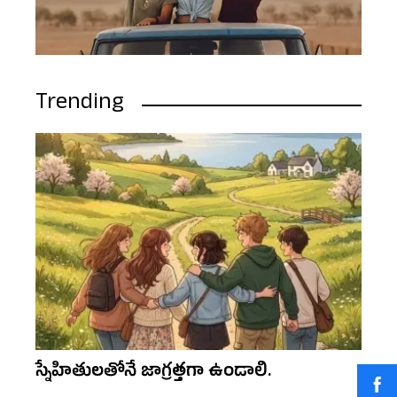
Trending
స్నేహితులతోనే జాగ్రత్తగా ఉండాలి.