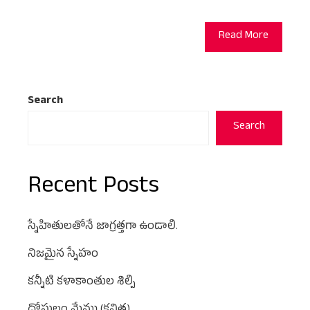
Read More
Search
Search
Recent Posts
స్నేహితులతోనే జాగ్రత్తగా ఉండాలి.
నిజమైన స్నేహం
కన్నీటి కళాకాంతుల శిల్పి