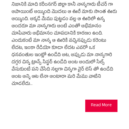
నిజానికి మాది కరీంనగర్ జిల్లా కానీ నాన్నగారు టీచర్ గా
అపాయింట్ అయ్యింది మొదలు ఆ ఊరే మాకు సొంత ఊరు
అయ్యింది. అక్కడే మేము పుట్టడం వల్ల ఆ ఊరిలో ఉన్న
అందరూ మా నాన్నగారు అంటే ఎంతో అభిమానం
చూపేవారు అభిమానం చూపడానికి కారణం ఉంది.
ఎందుకంటే మా నాన్న ఆ ఊరికి వచ్చినప్పుడు కరెంటు
లేదట, ఇంకా రేడియో కూడా లేదట ఎవరో ఒక
ధనవంతుల ఇంట్లో ఉండేది అట, అప్పుడు మా నాన్నగారి
దగ్గర చిన్న ట్రాన్స్ సిస్టర్ ఉండేది అంట అందులో సేల్స్
వేసుకుంటే పని చేసేది నల్లగా చిన్నగా వైర్ లెస్ తో ఉండేది
అంట అన్ని ఆట లేనా అంటారా మరి మేము వాటిని
చూడలేదు…
Read More