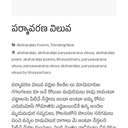
పర్యావరణ విలువ
Aksharalipi Poems
,
Trending Now
aksharalipi
,
aksharalipi paryaavarana viluva
,
aksharalipi
poem
,
aksharalipi poems
,
Bhavyacharu
,
paryaavarana
viluva
,
paryaavarana viluva aksharalipi
,
paryaavarana
viluva by bhavyacharu
పర్యావరణ విలువ పక్షుల కిలకిల లు మామిడాకుల
గగలగలలు కూ అనే కోయిల మధురిమలు కావు కావంటూ
చట్టాలను పిలిచే నేస్తాలు అంబా అంటూ అమ్మ కోసం
ఎదురుచూసే గోమాతకు ఎద్దులబండికి ఉన్న అందెల
మృదుమధుర సవ్వడులు, కొలనులోని హంసల సరిగమలు
పంచె వన్నెల రామచిలుక రాగాలు మే అంటూ నేస్తలని