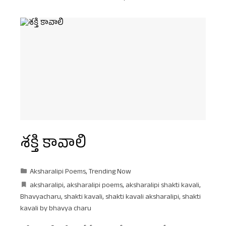
శక్తి కావాలి
Aksharalipi Poems
,
Trending Now
aksharalipi
,
aksharalipi poems
,
aksharalipi shakti kavali
,
Bhavyacharu
,
shakti kavali
,
shakti kavali aksharalipi
,
shakti
kavali by bhavya charu