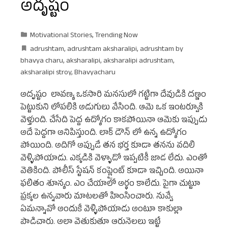
అదృష్టం
Motivational Stories
,
Trending Now
adrushtam
,
adrushtam aksharalipi
,
adrushtam by
bhavya charu
,
aksharalipi
,
aksharalipi adrushtam
,
aksharalipi stroy
,
Bhavyacharu
అదృష్టం లావణ్య ఒకసారి మనసులో గట్టిగా దేవుడికి దణ్ణం
పెట్టుకుని లోపలికి అడుగులు వేసింది. ఆమె ఒక ఇంటర్వూకి
వెళ్తుంది. చేసేది పెద్ద ఉద్యోగం కాకపోయినా ఆమెకు ఇప్పుడు
అదే పెద్దగా అనిపిస్తుంది. లాక్ డౌన్ లో ఉన్న ఉద్యోగం
పోయింది. అదిగో అప్పుడే తన భర్త కూడా తనను వదిలి
వెళ్ళిపోయాడు. ఎక్కడికి వెళ్ళాడో ఇప్పటికీ జాడ లేదు. ఎంతో
వెతికింది. పోలీస్ స్టేషన్ కంప్లైంట్ కూడా ఇచ్చింది. అయినా
ఫలితం శూన్యం. ఎం చేయాలో అర్థం కాలేదు. పైగా చుట్టూ
ప్రక్కల ఉన్నవారు మాటలతో హింసించారు. నువ్వే
ఏమన్నావో అందుకే వెళ్ళిపోయాడు అంటూ కాకుల్లా
పొడిచారు. అలా వెతుకుతూ ఆరునెలలు ఇట్టే