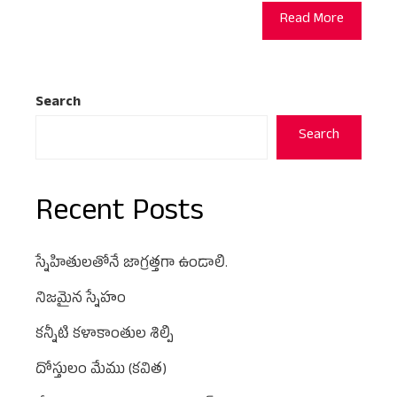
Read More
Search
Search
Recent Posts
స్నేహితులతోనే జాగ్రత్తగా ఉండాలి.
నిజమైన స్నేహం
కన్నీటి కళాకాంతుల శిల్పి
దోస్తులం మేము (కవిత)