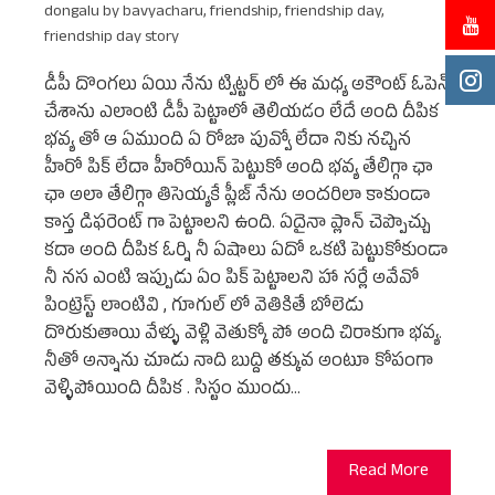
dongalu by bavyacharu
,
friendship
,
friendship day
,
friendship day story
డీపీ దొంగలు ఏయి నేను ట్విట్టర్ లో ఈ మధ్య అకౌంట్ ఓపెన్
చేశాను ఎలాంటి డీపీ పెట్టాలో తెలియడం లేదే అంది దీపిక
భవ్య తో ఆ ఏముంది ఏ రోజా పువ్వో లేదా నికు నచ్చిన
హీరో పిక్ లేదా హీరోయిన్ పెట్టుకో అంది భవ్య తేలిగ్గా ఛా
ఛా అలా తేలిగ్గా తిసెయ్యకే ప్లీజ్ నేను అందరిలా కాకుండా
కాస్త డిఫరెంట్ గా పెట్టాలని ఉంది. ఏదైనా ప్లాన్ చెప్పొచ్చు
కదా అంది దీపిక ఓర్ని నీ ఏషాలు ఏదో ఒకటి పెట్టుకోకుండా
నీ నస ఎంటి ఇప్పుడు ఏం పిక్ పెట్టాలని హా సర్లే అవేవో
పింట్రెస్ట్ లాంటివి , గూగుల్ లో వెతికితే బోలెడు
దొరుకుతాయి వేళ్ళు వెళ్లి వెతుక్కో పో అంది చిరాకుగా భవ్య.
నీతో అన్నాను చూడు నాది బుద్ది తక్కువ అంటూ కోపంగా
వెళ్ళిపోయింది దీపిక . సిస్టం ముందు…
Read More