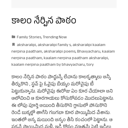
కాలం నేర్పిన పాఠం
Family Stories
,
Trending Now
aksharalipi
,
aksharalipi family s
,
aksharalipi kaalam
nerpina paatham
,
aksharalipi poems
,
Bhavyacharu
,
kaalam
nerpina paatham
,
kaalam nerpina paatham aksharalipi
,
kaalam nerpina paatham by bhavyacharu
,
tory
కాలం నేర్పిన పాఠం పొద్దున్నే లేచాను కాలకృత్యాలు అన్నీ
తీర్చుకొని , స్టవ్ పై ఓవైపు బియ్యం మరోవైపు టీ
పెట్టుకున్నాను. మరోవైపు ఈరోజు ఏం కూర చేయాలా అని
ఆలోచించి ఆ కూరగాయలు కోసుకోవడం మొదలుపెట్టాను.
ఈ లోపు పూర్తి అయింది తీసుకొని గ్లాసులో పోసుకొని
రెండే బుక్కల్లో తాగేసి గబగబా కూర పొయ్యిమీద వేశాను.
ఇంతలో అన్న మయింది అన్నం తీసి కంచంలో పెట్టాను. ఆ
పక్కనే పొయ్యిమీద మళ్ళీ ఇడ్లీ కోసం మాత్రమే పెట్టి ఇడ్లీలు