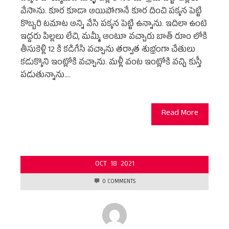
వేసాను. కూర కూడా అయిపోగానే కూర దించి పక్కన పెట్టి
కొబ్బరి టమాట అన్ని వేసి పక్కన పెట్టి ఉన్నాను. ఇదిలా ఉంటె
ఇద్దరు పిల్లలు లేచి, మమ్మీ అంటూ వచ్చారు బాత్ రూం లోకి
తీసుకెళ్లి 12 కి కడిగేసి వచ్చాను తర్వాత శుభ్రంగా చేతులు
కడుక్కొని ఇంట్లోకి వచ్చాను. మళ్లీ వంట ఇంట్లోకి వచ్చి కుస్తీ
పడుతున్నాను.…
Read More
OCT
18
2021
0 COMMENTS