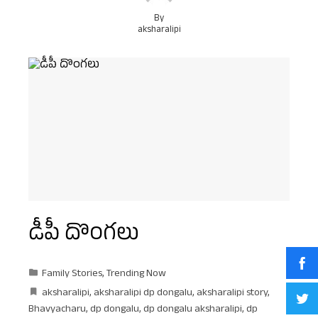
By
aksharalipi
డీపీ దొంగలు
Family Stories
,
Trending Now
aksharalipi
,
aksharalipi dp dongalu
,
aksharalipi story
,
Bhavyacharu
,
dp dongalu
,
dp dongalu aksharalipi
,
dp