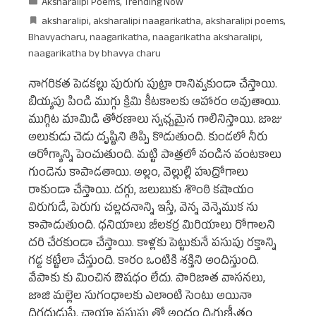
Aksharalipi Poems
,
Trending Now
aksharalipi
,
aksharalipi naagarikatha
,
aksharalipi poems
,
Bhavyacharu
,
naagarikatha
,
naagarikatha aksharalipi
,
naagarikatha by bhavya charu
నాగరికత పెడకల్లు పురుగు పుట్రా రానివ్వకుండా చేస్తాయి.
బియ్యపు పిండి ముగ్గు క్రిమి కీటకాలకు ఆహారం అవుతాయి.
ముగ్గిట మామిడి తోరణాలు స్వఛ్చమైన గాలినిస్తాయి. జాజు
అలుకుడు చెడు దృష్టిని తిప్పి కొడుతుంది. కుండలో నీరు
ఆరోగ్యాన్ని పెంచుతుంది. మట్టి పాత్రలో వండిన వంటకాలు
గుండెను కాపాడతాయి. అల్లం, వెల్లుల్లి హుద్రోగాలు
రాకుండా చేస్తాయి. దగ్గు, జలుబుకు శొంఠి కషాయం
విరుగుడే, పెరుగు చల్లదనాన్ని ఇస్తే, వెన్న వెన్నెముక ను
కాపాడుతుంది. ధనియాలు జీలకర్ర మిరియాలు రోగాలని
దరి చేరకుండా చేస్తాయి. కాళ్లకు పెట్టుకునే పసుపు రక్తాన్ని
గడ్డ కట్టేలా చేస్తుంది. కారం ఒంటికి శక్తిని అందిస్తుంది.
వేపాకు కు మించిన ఔషధం లేదు. పారిజాత వాసనలు,
జాజి మల్లెల సుగంధాలకు ఎలాంటి సెంటు అయినా
దిగదుడుపే. ఛాయా పసుపు తో అందం ద్విగుణీృతం