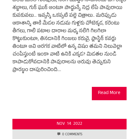
పిలిచే మేకల గుంపులు, నింగి మొత్తం నాడేనంటు డేగ రెక్కల
శబ్దాలు, గుక్ ఘుక్ అంటూ పొద్దున్నే నిద్ర లేపే పావురాయి
కువకువలు... ఇవ్వన్నీ ఒకప్పటి పల్లె చిత్రాలు.. మరిప్పుడు
ఆకాశాన్ని తాకే మేడల నడుమ గుళ్లకు చోటెక్కడ, కరెంటు
తీగలు, గాలి పటాల దారాల మధ్య నలిగి గిలగిలా
కొట్టుకుంటూ, తినడానికి గింజలు కరువై, ప్లాస్టిక్ కవర్లు
తింటూ అవి అరగక వాటిలో ఉన్న విషం తమని నిలువెల్లా
చంపేస్తుంటే ఇంకా వాటి ఉనికి ఎక్కడ? మిడతల నుండి
కాపాడుకోవడానికి పావురాలను అరువు తెచ్చుకుని
ప్రారబ్ధం దాపురించింది.…
Read More
NOV
14
2022
0 COMMENTS