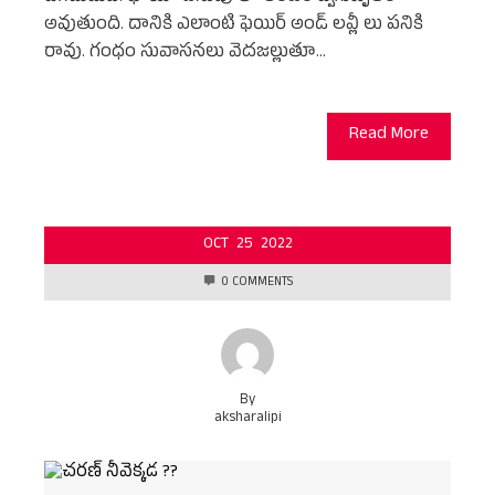
అవుతుంది. దానికి ఎలాంటి ఫెయిర్ అండ్ లవ్లీ లు పనికి
రావు. గంధం సువాసనలు వెదజల్లుతూ…
Read More
OCT
25
2022
0 COMMENTS
By
aksharalipi