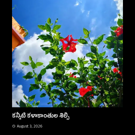
కన్నీటి కళాకాంతుల శిల్పి
August 3, 2026
దోస