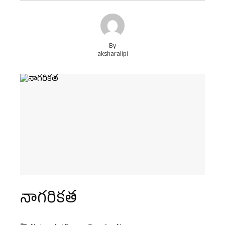
By
aksharalipi
నాగరికత