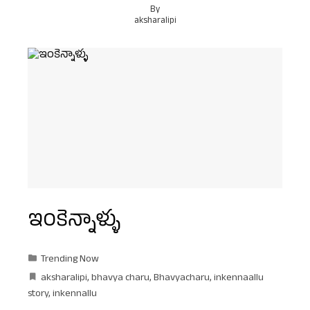
By
aksharalipi
ఇంకెన్నాళ్ళు
Trending Now
aksharalipi
,
bhavya charu
,
Bhavyacharu
,
inkennaallu
story
,
inkennallu