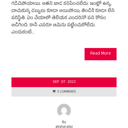
గడిచిపోయాయి. అతని జాడ కనిపించలేదు. ఇంట్లో ఉన్న,
దాచుకున్న డబ్బులు కూడా అయిపోయి, తిండికి కూడా లేని
పరిస్థితి. ఏం చేయాలో తెలియక ఎందరినో పని కోసం
అడిగింది. కానీ ఎవరూ ఆమెను పట్టించుకోలేదు.
ఎందుకంటే…
Read More
SEP
07
2022
0 COMMENTS
By
aksharalipi