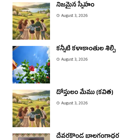
నిజమైన స్నేహం
August 3, 2026
కన్నీటి కళాకాంతుల శిల్పి
August 3, 2026
దోస్తులం మేము (కవిత)
August 3, 2026
దేవరకొండ బాలగంగాధర