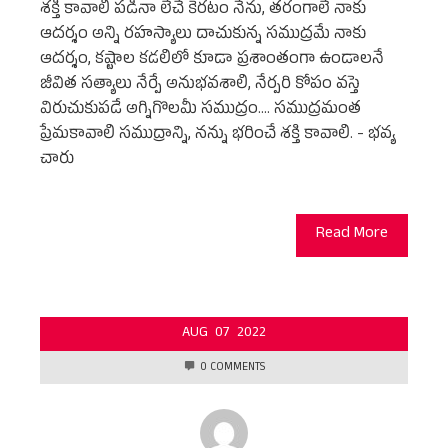
శక్తి కావాలి పడినా లేచే కెరటం నేను, తరంగాలే నాకు
ఆదర్శం అన్ని రహస్యాలు దాచుకున్న సముద్రమే నాకు
ఆదర్శం, కష్టాల కడలిలో కూడా ప్రశాంతంగా ఉండాలనే
జీవిత సత్యాలు నేర్పే అనుభవశాలి, నేర్పరి కోపం వస్తె
విరుచుకుపడే అగ్నిగొలమీ సముద్రం.... సముద్రమంత
ప్రేమకావాలి సముద్రాన్ని, నన్ను భరించే శక్తి కావాలి. - భవ్య
చారు
Read More
AUG
07
2022
0 COMMENTS