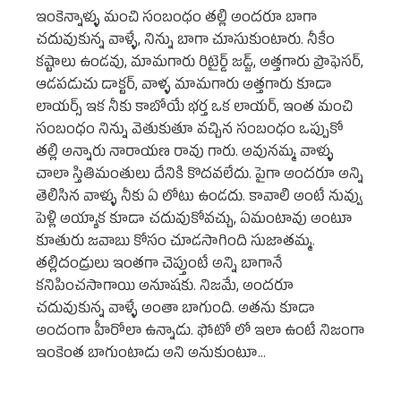
ఇంకెన్నాళ్ళు మంచి సంబంధం తల్లి అందరూ బాగా
చదువుకున్న వాళ్ళే, నిన్ను బాగా చూసుకుంటారు. నీకేం
కష్టాలు ఉండవు, మామగారు రిటైర్డ్ జడ్జ్, అత్తగారు ప్రొఫెసర్,
ఆడపడుచు డాక్టర్, వాళ్ళ మామగారు అత్తగారు కూడా
లాయర్స్ ఇక నీకు కాబోయే భర్త ఒక లాయర్, ఇంత మంచి
సంబంధం నిన్ను వెతుకుతూ వచ్చిన సంబంధం ఒప్పుకో
తల్లి అన్నారు నారాయణ రావు గారు. అవునమ్మ వాళ్ళు
చాలా స్తితిమంతులు దేనికి కొదవలేదు. పైగా అందరూ అన్ని
తెలిసిన వాళ్ళు నీకు ఏ లోటు ఉండదు. కావాలి అంటే నువ్వు
పెళ్లి అయ్యాక కూడా చదువుకోవచ్చు, ఏమంటావు అంటూ
కూతురు జవాబు కోసం చూడసాగింది సుజాతమ్మ.
తల్లిదండ్రులు ఇంతగా చెప్తుంటే అన్ని బాగానే
కనిపించసాగాయి అనూషకు. నిజమే, అందరూ
చదువుకున్న వాళ్ళే అంతా బాగుంది. అతను కూడా
అందంగా హీరోలా ఉన్నాడు. ఫోటో లో ఇలా ఉంటే నిజంగా
ఇంకెంత బాగుంటాడు అని అనుకుంటూ…