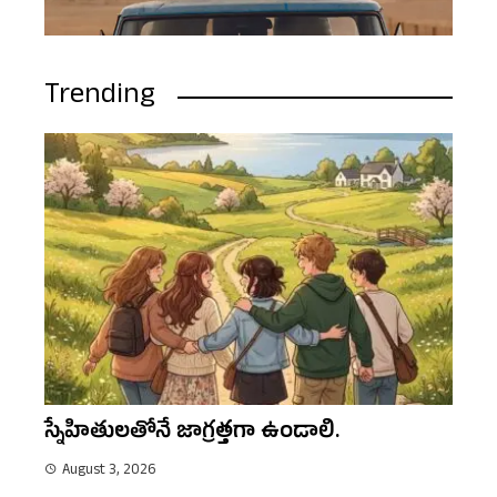
Trending
స్నేహితులతోనే జాగ్రత్తగా ఉండాలి.
August 3, 2026