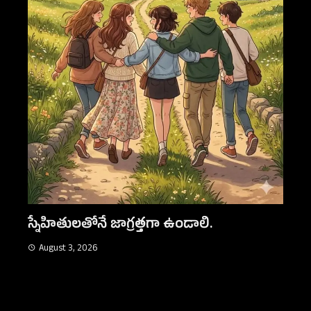
కన్న
Au
నిజమైన స్నేహం
August 3, 2026