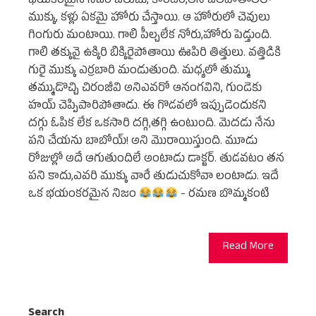
భయకరమైన నిజం జలుబు, కారటం,అనే జలపాతాలలొ
ముక్కు, కళ్లు ఏకమై హోరు చేస్తాయి. ఆ హోరులో చెవులు
గింగురు మంటాయి. గాలి పీల్చలేక నోరు,హోరు పెడ్తుoది.
గాలి తక్కువై ఉక్కిరి బిక్కిరైపోతాయి ఊపిరి తిత్తులు. వత్తిడికి
గురై ముక్కు ఎర్రబారి మండుతుంది. మధ్యలో తుమ్ము
తమ్ముడొచ్చి చిరంజీవి అనిఎవరో ఆనంగవిని, గుండెకు
హయ్ చెప్పిపారిపోతాడు. ఈ గొడవలో ఇప్పుడెందుకని
దగ్గు ఓపిక లేక ఒకసారి దగ్గి,తగ్గి ఉంటుంది. మెదడు నేను
పని చేయను బాబోయ్! అని మొరాయిస్తుంది. మూడు
రోజుల్లో అదే ఆగుతుందిలే అంటాడు డాక్టర్. తుడవటం తన
పని కాదు,ఎవరి ముక్కు వారే తుడుచుకోవా లంటాడు. ఇదే
ఒక భయంకరమైన నిజం
- రమణ బొమ్మకంటి
Read More
Search