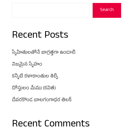
Search
Recent Posts
స్నేహితులతోనే జాగ్రత్తగా ఉండాలి.
నిజమైన స్నేహం
కన్నీటి కళాకాంతుల శిల్పి
దోస్తులం మేము (కవిత)
దేవరకొండ బాలగంగాధర తిలక్
Recent Comments