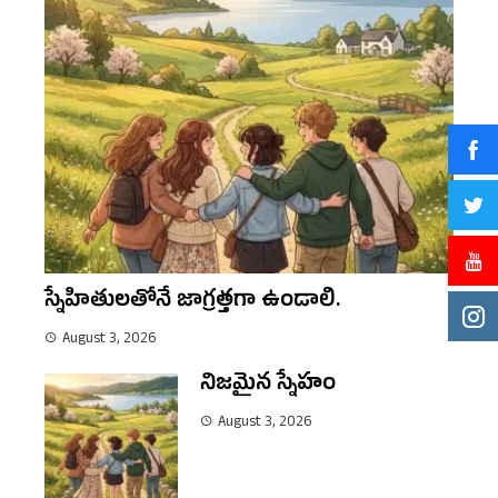
స్నేహితులతోనే జాగ్రత్తగా ఉండాలి.
August 3, 2026
నిజమైన స్నేహం
August 3, 2026