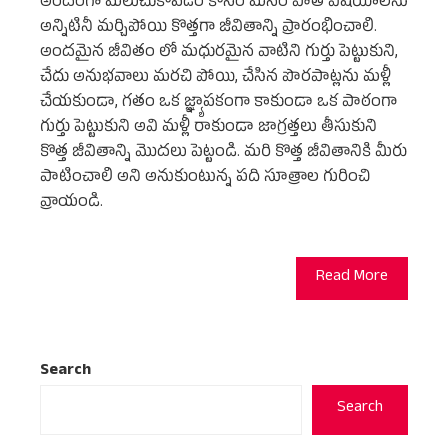
అందంగా మలుచుకోవడం కోసం మనం పాత విషయాలను
అన్నిటినీ మర్చిపోయి కొత్తగా జీవితాన్ని ప్రారంభించాలి.
అందమైన జీవితం లో మధురమైన వాటిని గుర్తు పెట్టుకుని,
చేదు అనుభవాలు మరచి పోయి, చేసిన పొరపాట్లను మళ్లీ
చేయకుండా, గతం ఒక జ్ఞ్యాపకంగా కాకుండా ఒక పాఠంగా
గుర్తు పెట్టుకుని అవి మళ్లీ రాకుండా జాగ్రత్తలు తీసుకుని
కొత్త జీవితాన్ని మొదలు పెట్టండి. మరి కొత్త జీవితానికి మీరు
పాటించాలి అని అనుకుంటున్న పది సూత్రాల గురించి
వ్రాయండి.
Read More
Search
Search