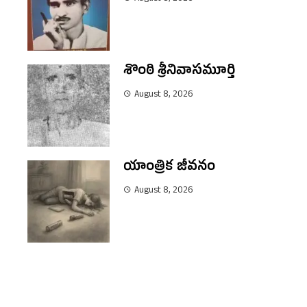
శొంఠి శ్రీనివాసమూర్తి
August 8, 2026
యాంత్రిక జీవనం
August 8, 2026