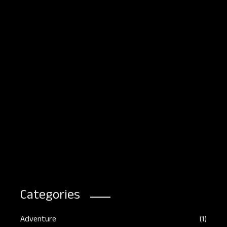
సంతోషం ఎక్కడ?
August 8, 2026
మ
Categories
Adventure
(1)