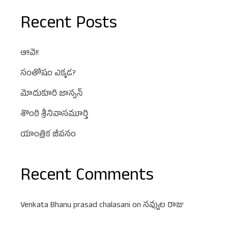
Recent Posts
ఆ!!వె!!
సంతోషం ఎక్కడ?
మోదుకూరి జాన్సన్
శొంఠి శ్రీనివాసమూర్తి
యాంత్రిక జీవనం
Recent Comments
Venkata Bhanu prasad chalasani
on
నవ్వుల రాజు