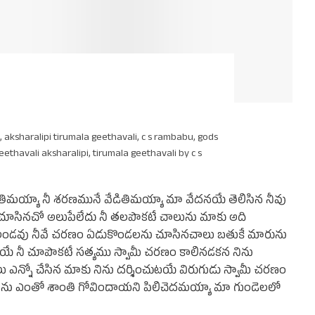
,
aksharalipi tirumala geethavali
,
c s rambabu
,
gods
eethavali aksharalipi
,
tirumala geethavali by c s
ితిమయ్యా నీ శరణమునే వేడితిమయ్యా మా వేదనయే తెలిసిన నీవు
ూసినచో అలుపేలేదు నీ తలపొకటే చాలును మాకు అది
ే అండవు నీవే చరణం ఏడుకొండలను చూసినచాలు బతుకే మారును
 నీ చూపొకటే సత్యము స్వామీ చరణం కాలినడకన నిను
పులు ఎన్నో చేసిన మాకు నిను దర్శించుటయే విరుగుడు స్వామీ చరణం
ు ఎంతో శాంతి గోవిందాయని పిలిచెదమయ్యా మా గుండెలలో