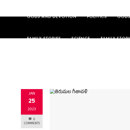
GODS AND DEVOTION
POLITICS
GODS
FAMILY STORIES
SCIENCE
FAMILY STORI
TRAVEL
ENGLISH CONTENT
ENGLISH 
JAN
25
2023
0
COMMENTS