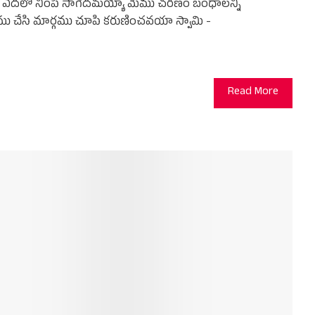
ు ఎదలో నింపి సాగెదమయ్యా మేము చరణం బంధాలన్నీ
ము చేసి మార్గము చూపి కరుణించవయా స్వామి -
Read More