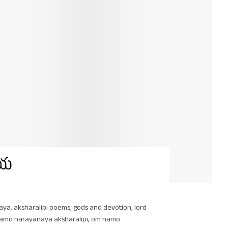
ాయ
naya
,
aksharalipi poems
,
gods and devotion
,
lord
amo narayanaya aksharalipi
,
om namo