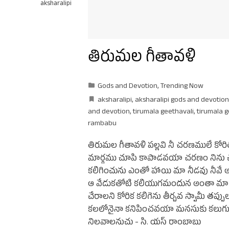
aksharalipi
తిరుమల గీతావళి
Gods and Devotion
,
Trending Now
aksharalipi
,
aksharalipi gods and devotion
and devotion
,
tirumala geethavali
,
tirumala g
rambabu
తిరుమల గీతావళి పల్లవి నీ చరణములే కోర
మార్గము చూపి కాపాడవయా చరణం నిను చ
కలిగించును ఎంతో హాయి మా నీడవు నీవ
ఆ వేడుకతోటి కలియుగమందున అంతా మాయే
చేరాలని కోరిక కలిగెను తీర్చవ స్వామీ తప్
కలలోనైనా కనిపించవయా మనసుకు కలుగున
నిలవాలనుచు - సి. యస్ రాంబాబు