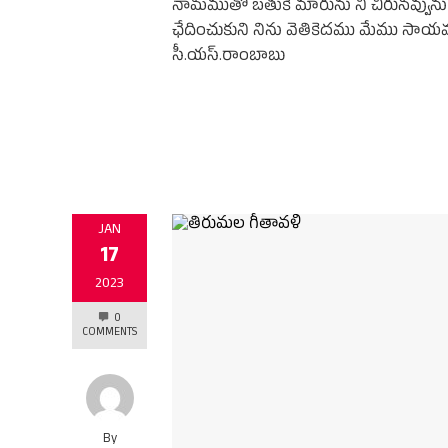
నామముతో బతుకే మారును నీ చిరునవ్వున
ఛేదించుకుని నిను వెతికెదము మేము సాయ
సీ.యస్.రాంబాబు
JAN
17
2023
0
COMMENTS
By