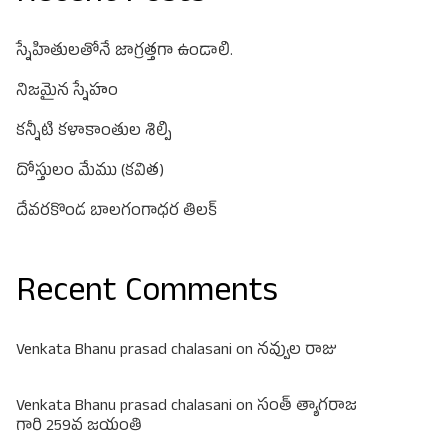
స్నేహితులతోనే జాగ్రత్తగా ఉండాలి.
నిజమైన స్నేహం
కన్నీటి కళాకాంతుల శిల్పి
దోస్తులం మేము (కవిత)
దేవరకొండ బాలగంగాధర తిలక్
Recent Comments
Venkata Bhanu prasad chalasani
on
నవ్వుల రాజు
Venkata Bhanu prasad chalasani
on
సంత్ త్యాగరాజ
గారి 259వ జయంతి