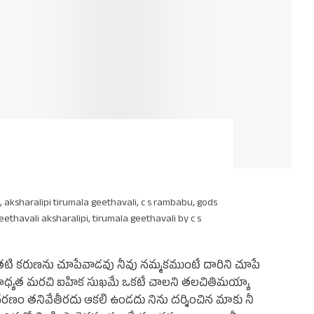
,
aksharalipi tirumala geethavali
,
c s rambabu
,
gods
eethavali aksharalipi
,
tirumala geethavali by c s
ంతటి కరుణను చూపేవాడవు నీవు నమ్మకముంటే దారిని చూపే
 బాధ్యత మరచి ఐహిక సుఖమే ఒకటే చాలని తలచితిమయ్యా
చరణం తనివేతీరదు ఆకలి ఉండదు నిను దర్శించిన మాకు నీ