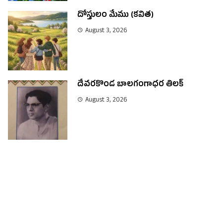
దోస్తులం మేము (కవిత)
August 3, 2026
దేవరకొండ బాలగంగాధర తిలక్
August 3, 2026