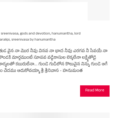
i sreenivasa
,
gods and devotion
,
hanumantha
,
lord
ralipi
,
sreenivasa by hanumantha
మిసమేతుడ వైన నా మొర నీవు వినవ నా భాద నీవు ఎరగవ నీ సేవయే నా
ండకి మార్గముంటే సూపవ వడ్డికాసుల లెక్కలేనా లక్ష్మితోడై
ార్యలతో కబురులేనా…. గుండె గుడిలోన కొలువైన నిన్ను గుండె ఆగే
 చేదము ఆదుకోవయ్యా శ్రీ శ్రీనివాస - హనుమంత
Read More