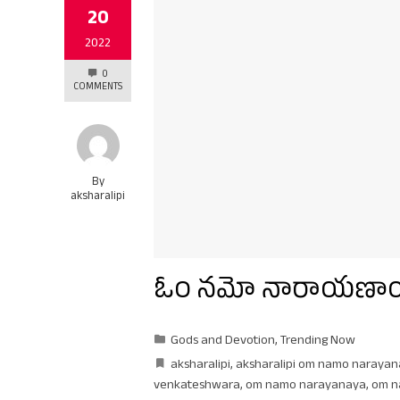
20
2022
0
COMMENTS
By
aksharalipi
ఓం నమో నారాయణ
Gods and Devotion
,
Trending Now
aksharalipi
,
aksharalipi om namo naraya
venkateshwara
,
om namo narayanaya
,
om n