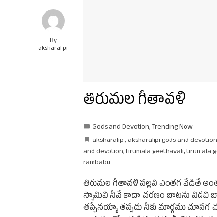
By
aksharalipi
తిరుమల గీతావళి
Gods and Devotion
,
Trending Now
aksharalipi
,
aksharalipi gods and devotion
and devotion
,
tirumala geethavali
,
tirumala g
rambabu
తిరుమల గీతావళి పల్లవి ఎంతగ వేడితే అ
స్వామివి నీవే కాదా చరణం బాటను విడచి
తప్పేనయ్యా తప్పదు నీకు మార్గము చూపగ 