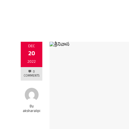
DEC
20
2022
0
COMMENTS
By
aksharalipi