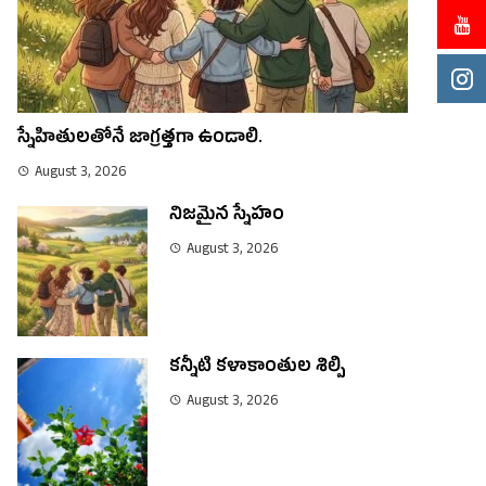
స్నేహితులతోనే జాగ్రత్తగా ఉండాలి.
August 3, 2026
నిజమైన స్నేహం
August 3, 2026
కన్నీటి కళాకాంతుల శిల్పి
August 3, 2026