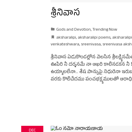
శ్రీనివాస
Gods and Devotion
,
Trending Now
aksharalipi
,
aksharalipi poems
,
aksharalip
venkateshwara
,
sreenivasa
,
sreenivasa aksha
శ్రీనివాస ఏడుకొండల్లోన వెలసిన శ్రీలక్ష్
ఊపిరి నీ దర్శనమే నా ఆఖరి కాలినడకన నీ కొ
ఉయ్యాలలేనా… శేష పాన్పుపై నిధురెనా ఇరుబ
వరకు కొలిచేదము పంచభక్ష్యములతో ఆరాధిం
DEC