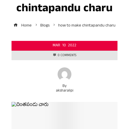
chintapandu charu
Home
Blogs
how to make chintapandu charu
MAR
10
2022
0 COMMENTS
By
aksharalipi