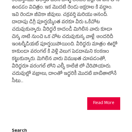
కలిపేస్తాము. తర్వాత చేరిన వాళ్ళ అందరి పేర్లు ఈ ఎస్ తోనే
ఉండడం విచిత్రం. ఇక మొదటి రెండు అక్షరాల కి వద్దాం.
ఇవి రెండూ జీవికా జీవులు. చక్రవర్తి మరియు ఆనంద్.
దాదాపు డిగ్రీ పూర్తయ్యేంత వరకూ వీరు ఒకేచోట
చదువుకున్నారు. వీరిద్దరే కాదండీ మిగిలిన వారు కూడా
చిన్న నాటి నుంచి ఒక చోట చదువుకున్న వాళ్లే. అందరిదీ
ఇంటర్మీడియట్ పూర్తయిపోయింది. వీరిద్దరు మాత్రం ఊర్లో
కాకుండా వరంగల్ కి వెళ్లి వెలుగ పెడదామని కంకణం
కట్టుకున్నారు. మిగిలిన వారు విముఖత చూపడంతో,
వీరిద్దరూ వరంగల్ లోని ఎల్బీ కాలేజీ లో చేరిపోయారు.
చదువుల్లో వజ్రాలు, దాంతో ఇద్దరికీ మొదటి జాబితాలోనే
సీటు…
Read More
Search