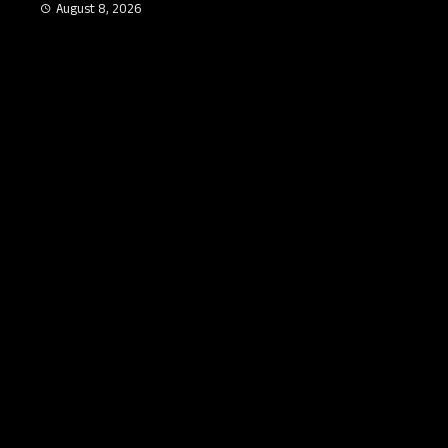
సంతోషం ఎక్కడ?
August 8, 2026
మో
A