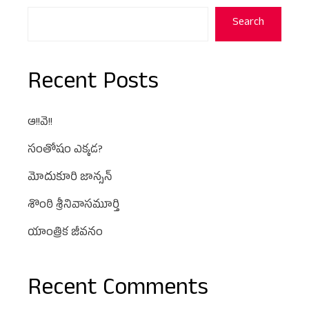
Search
Recent Posts
ఆ!!వె!!
సంతోషం ఎక్కడ?
మోదుకూరి జాన్సన్
శొంఠి శ్రీనివాసమూర్తి
యాంత్రిక జీవనం
Recent Comments