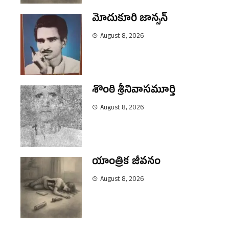
మోదుకూరి జాన్సన్
August 8, 2026
శొంఠి శ్రీనివాసమూర్తి
August 8, 2026
యాంత్రిక జీవనం
August 8, 2026