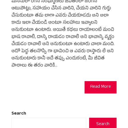
మనసులో రేగిన సంఘర్షణలు జీవితంలో జరిగిన
ఆటుపోట్లు, సహాయం చేసిన వారిని, చేయని వారిని గుర్తు
చేసుకుంటూ తమ లాగా ఎవరు చేయకూడదు అని అలా
కాదు ఇలా చేయండి అంటూ సలహాలు ఇవ్వాలని
అనుకుంటూ ఉంటారు. అయితే కథలు రాయాలంటే మంచి
భాష రావాలి, దాన్ని రాయడం రావాలి అని భావాన్ని వ్యక్తం
చేయడం రావాలి అని అనుకుంటూ ఉంటారు చాలా మంది.
అదో పెద్ద తలనొప్పి గా భావించి ఆ ఎవరు రాస్తారు లే అని
అనుకుంటారు కానీ అదే తప్పు ఎందుకంటే, మీ జీవిత
పాఠాలు ఈ తరం వారికి…
Read More
Search
Search