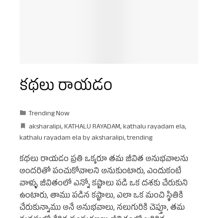
కథలు రాయడం
Trending Now
aksharalipi
,
KATHALU RAYADAM
,
kathalu rayadam ela
,
kathalu rayadam ela by aksharalipi
,
trending
కథలు రాయడం ప్రతి ఒక్కరూ తమ జీవిత అనుభవాలను
అందరితో పంచుకోవాలని అనుకుంటారు, ఎందుకంటే
వాళ్ళు జీవితంలో ఎన్నో కష్టాలు పడి ఒక దశకు చేరుకుని
ఉంటారు, తాము పడిన కష్టాలు, ఎలా ఒక మంచి స్థితికి
చేరుకున్నాము అనే అనుభవాలు, నలుగురికి చెప్తూ, తమ