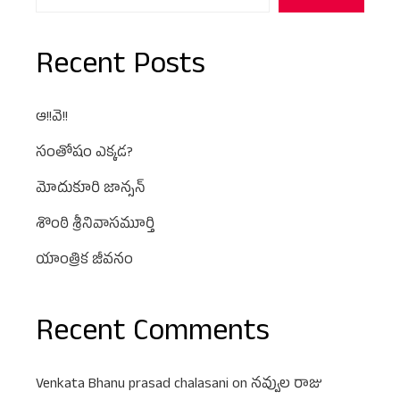
Recent Posts
ఆ!!వె!!
సంతోషం ఎక్కడ?
మోదుకూరి జాన్సన్
శొంఠి శ్రీనివాసమూర్తి
యాంత్రిక జీవనం
Recent Comments
Venkata Bhanu prasad chalasani
on
నవ్వుల రాజు