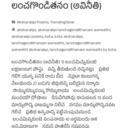
లంచగొండితనం (అవినీతి)
Aksharalipi Poems
,
Trending Now
aksharalipi
,
aksharalipi lanchagondithanam avineethi
,
aksharalipi poems
,
kota
,
kota aksharalipi
,
lanchagondithanam avineethi
,
lanchagondithanam
avineethi aksharalipi
,
lanchagondithanam avineethi by kota
లంచగొండితనం (అవినీతి) 1) లంచమిచ్చుకుంటె
లక్షణంబుగ పోస్టు వచ్చి తీరుతుంది నచ్చినట్లు ప్రతిభ
గలిగి యున్న పనికి రాడు బీద నెహ్రూ కలలుగన్న
నేలయందు 2) బడుగు జీవులెన్ని బలియైన సర్కారు
సొమ్ముకమ్ముడయ్యి కొమ్ముకాయు లంచమిచ్చుకుంటె
మంచియౌ దోషాలు కేసువీగిపోవు కాసువలన 3) వంద
మార్కులొచ్చి వాజమ్మగా నిలిచె సగము మార్కులొచ్చిచవట
గెలిచె ప్రతిభ ఉన్నవాన్ని పట్టిచంపుచునుండె
లంచమివ్వకుంటె వంచనాయె 4) అర్థమందు ఆశ
అన్నివిధాలుగా నరుని పాతరేసి నష్టపరచు