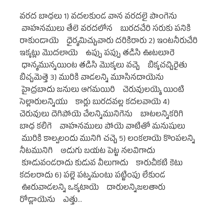
వరద బాధలు 1) వదలకుండ వాన వరదలై పొంగెను
వాహనములు తేలె వరదలోన బురదచేరి సరుకు పనికి
రాకుండాయె ధైర్యమిచ్చువారు దరికిరారు 2) ఇంటనీరుచేరి
ఇక్కట్లు మొదలాయె ఉప్పు పప్పు తడిసి ఊటలూరె
ధాన్యమున్నయింట తడిసి మొక్కలు వచ్చె బిక్కచచ్చిరైతు
బిచ్చమెత్తె 3) మురికి వాడలన్ని మూసినదాయెను
హైద్రబాదు జనులు ఆగమయిరి చెరువులయ్యె యింటి
సెల్లారులన్నియు కార్లు బురదవల్ల కదలవాయె 4)
చెరువులు దెగిపోయె చేలన్నిమునిగెను బాటలన్నికరిగి
బాధ కలిగె వాహనములు పోయె వాటితో మనుషులు
మురికి కాల్వలందు మునిగి చచ్చె 5) లంకలాయె కొంపలన్ని
నీటమునిగి అడుగు బయట పెట్ట నలవిగాదు
కూడువండరాదు కుడువ వీలుగాదు కారుచీకటి కెటు
కదలరాదు 6) పల్లె పట్నమంటు పట్టింపు లేకుండ
ఊరువాడలన్ని ఒక్కటాయె దారులన్నిజలతారు
రోడ్లాయెను ఎత్తు…