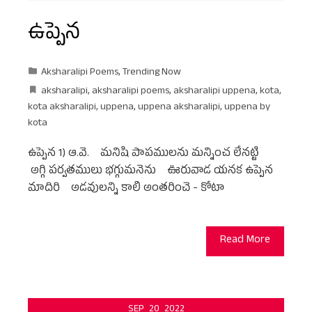
ఉప్పెన
Aksharalipi Poems
,
Trending Now
aksharalipi
,
aksharalipi poems
,
aksharalipi uppena
,
kota
,
kota aksharalipi
,
uppena
,
uppena aksharalipi
,
uppena by
kota
ఉప్పెన 1) ఆ.వె. మనిషి పాపములను మన్నించ లేనట్టి
అగ్గి పర్వతములు భగ్గుమనెను ఊరువాడ యనక ఉప్పెన
మాదిరి అడవులన్ని కాలి అంతరించె - కోటా
Read More
SEP
20
2022