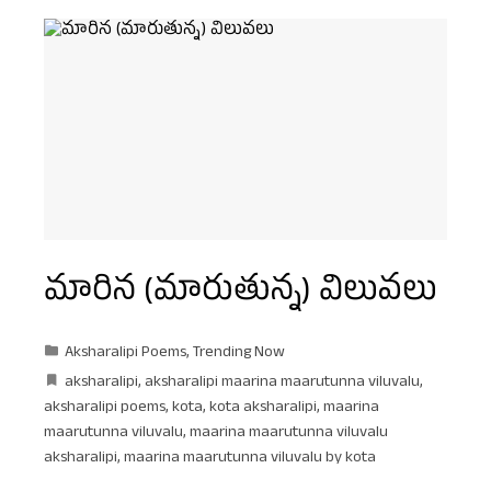
మారిన (మారుతున్న) విలువలు
Aksharalipi Poems
,
Trending Now
aksharalipi
,
aksharalipi maarina maarutunna viluvalu
,
aksharalipi poems
,
kota
,
kota aksharalipi
,
maarina
maarutunna viluvalu
,
maarina maarutunna viluvalu
aksharalipi
,
maarina maarutunna viluvalu by kota