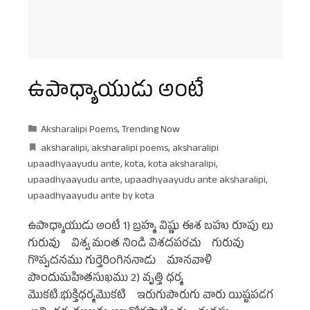
ఉపాధ్యాయుడు అంటే
Aksharalipi Poems
,
Trending Now
aksharalipi
,
aksharalipi poems
,
aksharalipi
upaadhyaayudu ante
,
kota
,
kota aksharalipi
,
upaadhyaayudu ante
,
upaadhyaayudu ante aksharalipi
,
upaadhyaayudu ante by kota
ఉపాధ్యాయుడు అంటే 1) బ్రహ్మ విష్ణు ఈశ బహు రూపు లు
గురువు విశ్వ మంత నిండి విశదపరచు గురువు
గొప్పదనము గుర్తెరింగిననాడు మానవాళి
పొందుమహితసుఖము 2) వృత్తి ధర్మ
మొకటి.భుక్తిధర్మమొకటి ఇరుగుపొరుగు వారు యిష్టపడగ