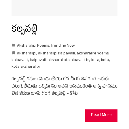
కల్పవల్లి
Aksharalipi Poems
,
Trending Now
aksharalipi
,
aksharalipi kalpavalli
,
aksharalipi poems
,
kalpavalli
,
kalpavalli aksharalipi
,
kalpavalli by kota
,
kota
,
kota aksharalipi
కల్పవల్లి కనుల విందు జేయు కమనీయ శివగంగ ఉరుకు
పరుగులిడుతు ఉర్విదిగెను అవని జనముకంత అన్న పానము
లిడ కరుణ జూపె గంగ కల్పవల్లి - కోట
Read More