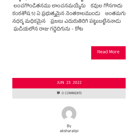
లంచగొండితనము లాంచనమయ్యేను కవుల గోసగాదు
కంఠశోష 5) ఏ ప్రభుత్వమైన నెంతకాలముండు అంతమగు
నధర్మ మధికమైన ప్రజలు ఎదురుతిరిగి పట్టుబట్టిననాడు
ఘడియలోన రాజు గద్దెదిగును - కోట
Read More
JUN
23
2022
0 COMMENTS
By
aksharalipi