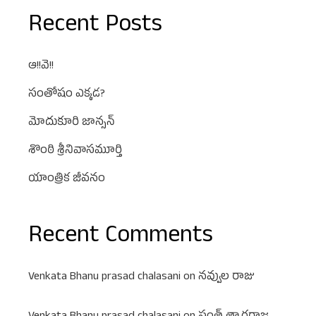
Recent Posts
ఆ!!వె!!
సంతోషం ఎక్కడ?
మోదుకూరి జాన్సన్
శొంఠి శ్రీనివాసమూర్తి
యాంత్రిక జీవనం
Recent Comments
Venkata Bhanu prasad chalasani
on
నవ్వుల రాజు