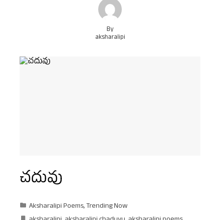
By
aksharalipi
చదువు
Aksharalipi Poems
,
Trending Now