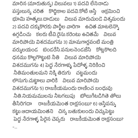
మారిన (మారుతున్న) విలువలు 1) పదవి లేనినాడు
పస్తులున్న చరిత కొద్దికాల పదవి.కోటి ఆస్తి ఆక్రమించి
భూమి హత్యలు.దాడులు విలువ మారుచుండె విశ్వమందు
2) పదవి దక్కుకొరకు పార్టీల వారిగా ఉచిత మాటలెన్నొ
ఉగ్గడించు కలరు టీవి.రైసు.కరెంటు ఉచితమే విలువ
మారిపోయె విశదముగను 3) మామగార్లవంటి మంత్రి
వర్యులయండ టెండరేసి.పనులనెండజేసి కోట్లకొలది
ధనము కొల్లగొట్టుటె నీతి విలువ మారిపోయె
విశదముగను 4) పెద్ద నేరగాళ్ళు పేదోళ్ళ నిరికించి
నీతిమంతులమని నిక్కి తిరుగు చట్టమందు
లొసుగు.చుట్టాలు వారికి విలువ మారిపోయె
విశదముగను 5) రాజకీయమందు రాణించ బంధువు
నీతి.నియమములను నీటగలుపు టోలుగేటడిగితె తోలు
తీసిరిగదా రాజకీయమెంత రాక్షసంబు? 6) ఆస్తిపన్ను
కట్టు.ఆదాయమింతని చిన్న బతుకులందు చిచ్చుపెట్టు
పెద్ద నేరగాళ్ళ పేరైన చెప్పరు రాజకీయమెంత రాక్షసంబు?
-…