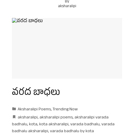
By
aksharalipi
వరద బాధలు
Aksharalipi Poems
,
Trending Now
aksharalipi
,
aksharalipi poems
,
aksharalipi varada
badhalu
,
kota
,
kota aksharalipi
,
varada badhalu
,
varada
badhalu aksharalipi
,
varada badhalu by kota