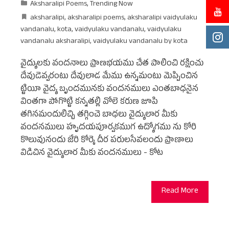
Aksharalipi Poems
,
Trending Now
aksharalipi
,
aksharalipi poems
,
aksharalipi vaidyulaku
vandanalu
,
kota
,
vaidyulaku vandanalu
,
vaidyulaku
vandanalu aksharalipi
,
vaidyulaku vandanalu by kota
వైద్యులకు వందనాలు ప్రాణభయము చేత పాలించి రక్షించు
దేవుడెవ్వరంటు దేవులాడ మేము ఉన్నమంటు మెప్పించిన
ట్టియీ వైద్య బృందమునకు వందనములు ఎంతబాధనైన
వింతగా పోగొట్టి కన్నతల్లి వోలె కరుణ జూపి
తగినమందులిచ్చి తగ్గించె బాధలు వైద్యులార మీకు
వందనములు హృదయపూర్వకముగ ఉద్యోగము ను కోరి
కొలువునందు జేరి కోర్కె దీర పరులసేవలందు ప్రాణాలు
విడిచిన వైద్యులార మీకు వందనములు - కోట
Read More