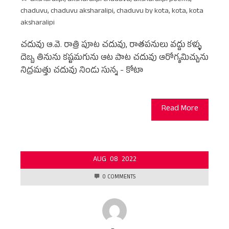
aksharalipi
,
aksharalipi chaduvu
,
aksharalipi poems
,
chaduvu
,
chaduvu aksharalipi
,
chaduvu by kota
,
kota
,
kota
aksharalipi
చదువు ఆ.వె. రాత్రి పూట చదువు, రాతపనులు వద్దు కళ్ళు
దెబ్బ తినును కష్టమగును ఆట పాట చదువు ఆరోగ్యమిచ్చును
నిద్రమత్తు చదువు నిండు సున్న - కోటా
Read More
AUG
08
2022
0 COMMENTS