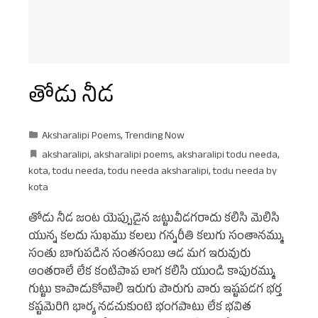
తోడు నీడ
Aksharalipi Poems
,
Trending Now
aksharalipi
,
aksharalipi poems
,
aksharalipi todu needa
,
kota
,
todu needa
,
todu needa aksharalipi
,
todu needa by
kota
తోడు నీడ జంట యెప్పుడైన జట్టువీడగరాదు కలిసి మెలిసి
యున్న కలదు సుఖము కలలు గన్నరీతి కలుగు సంతానమ్ము
సంతు బాగుపడిన సంతసంబు ఆడ మగ ఇరువురు
అంతరాలే లేక కంటిపాప లాగ కలిసి యుండి కాపురమ్ము
గుట్టు కాపాడుకోవాలి ఇరుగు పొరుగు వారు ఇష్టపడగ భర్త
కష్టమెరిగి భార్య నడచుకుంటె భంగపాటు లేక భవిత