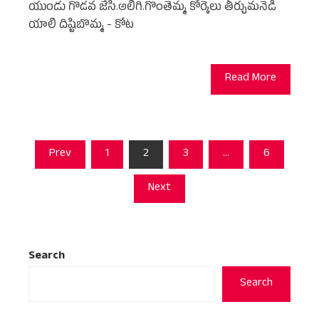
యుండు గొడవ జేసి.అలిగి.గొంతెమ్మ కోర్కెలు తీర్చుమనెడి
యాలి దిష్టిబొమ్మ - కోట
Read More
Posts
Prev
1
2
3
…
6
pagination
Next
Search
Search