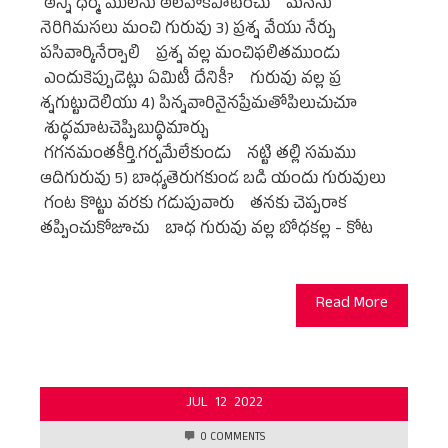
అన్ని ధర్మ ములను అలవోకపాటించు మనసు
నెరిగిమసలు మంచి గురువు 3) ప్రశ్న వేయు నేర్పు
పసివార్కినేర్పాలి ప్రశ్న వల్ల మంచిఫలితముండు
ఎందుకెప్పుడెట్లు ఏమిటీ దేనికీ? గురువు వల్ల ప్ర
శ్నగుట్టుదెలియు 4) పిన్నవారినైనప్రేమతోపిలుచుచూ
శుద్ధమాటచెప్పిబుద్ధిమార్చు
గగనమంతకీర్తి.గర్వమేలేకుండు నట్టి తల్లి సమము
ఆదిగురువు 5) బాధ్యతెరుగకుండ బడి యందు గురువులు
గంట కొట్టు వరకు గడుపువారు తనకు చెప్పరాక
తప్పించుకోజూచు బాధ గురువు వల్ల బోధకల్ల - కోట
Read More
JUL
12
2022
0 COMMENTS