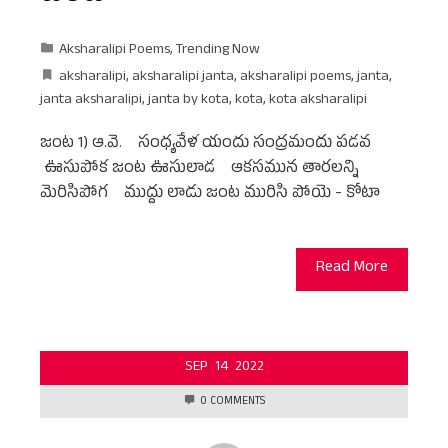
Aksharalipi Poems
,
Trending Now
aksharalipi
,
aksharalipi janta
,
aksharalipi poems
,
janta
,
janta aksharalipi
,
janta by kota
,
kota
,
kota aksharalipi
జంట 1) ఆ.వె. సంధ్యవేళ యందు సంద్రమందు పడవ
ఊసుపోక జంట ఊసులాడ ఆకసమున తారలన్ని
మెరిసిపోగ ముద్దు లాడు జంట మురిసి పోయె - కోటా
Read More
SEP
14
2022
0 COMMENTS