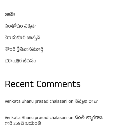
ఆ!!వె!!
సంతోషం ఎక్కడ?
మోదుకూరి జాన్సన్
శొంఠి శ్రీనివాసమూర్తి
యాంత్రిక జీవనం
Recent Comments
Venkata Bhanu prasad chalasani
on
నవ్వుల రాజు
Venkata Bhanu prasad chalasani
on
సంత్ త్యాగరాజ
గారి 259వ జయంతి