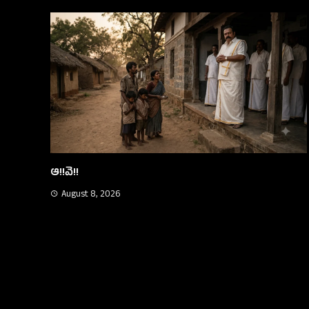
 8, 2026
సంతోషం ఎక్కడ?