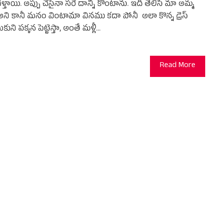
ెళ్తాయి. అప్పు చేసైనా సరే దాన్ని కొంటాను. ఇది తెలిసి మా అమ్మ
ోవే అని కానీ మనం వింటామా వినము కదా పోనీ అలా కొన్న డ్రెస్
ని పక్కన పెట్టెస్తా, అంతే మళ్లీ…
Read More