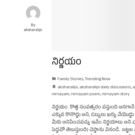
By
aksharalipi
నిర్ణయం
Family Stories
,
Trending Now
aksharalipi
,
aksharalipi daily discussions
,
a
nirnayam
,
nirnayam poem
,
nirnayam story
నిర్ణయం కొత్త సంవత్సరం వస్తుంది అనగాన
ఎక్కువ కొనొద్దు అని, డబ్బులు ఖర్చు చేయొద్దు
మీకు అనిపించవచ్చు ఇవేం నిర్ణయాలు అని వాట
పెద్దవో తెలుస్తుంది) చెప్తాను వినండి.. బట