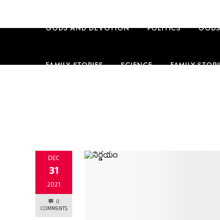
GODS AND DEVOTION
POLITICS
GODS
FAMILY STORIES
SCIENCE
FAMILY STORI
TRAVEL
ENGLISH CONTENT
ENGLISH 
DEC
31
2021
0
COMMENTS