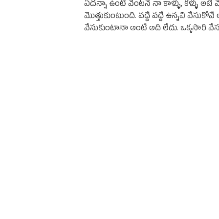
ఏదన్నా ఉంటే వెంటనే నా కాళ్ళు, కళ్ళు అటే వ
మొత్తుకుంటుంది. వద్దే వద్దే ఉన్నవి వేసుక
వేసుకుంటానా అంటే అది లేదు. ఒక్కసారి వేసుకు