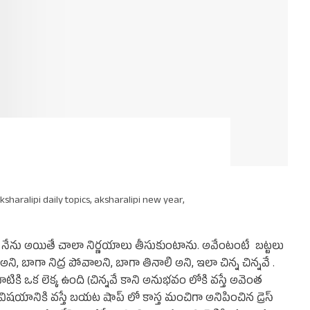
ksharalipi daily topics
,
aksharalipi new year
,
ే నేను అయితే చాలా నిర్ణయాలు తీసుకుంటాను. అవేంటంటే బట్టలు
 అని, బాగా నిద్ర పోవాలని, బాగా తినాలి అని, ఇలా చిన్న చిన్నవే .
ికి ఒక లెక్క ఉంది (చిన్నవే కాని అనుభవం లోకి వస్తే అవెంత
్టల విషయానికి వస్తే బయట షాప్ లో కాస్త మంచిగా అనిపించిన డ్రెస్