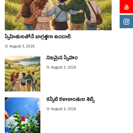
స్నేహితులతోనే జాగ్రత్తగా ఉండాలి.
August 3, 2026
నిజమైన స్నేహం
August 3, 2026
కన్నీటి కళాకాంతుల శిల్పి
August 3, 2026