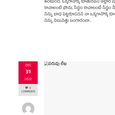
ఉంటుంది. ఒక్కగానొక్క కూతురివని అల్లార ము
కావాలంటే ఫోను, సిస్టం కావాలంటే సిస్టం
నిన్ను బాధ పెట్టకూడదని నా ఒక్కగానొక్క క
నిన్ను నిలువెత్తు బంగారంలా…
DEC
31
2022
0
COMMENTS