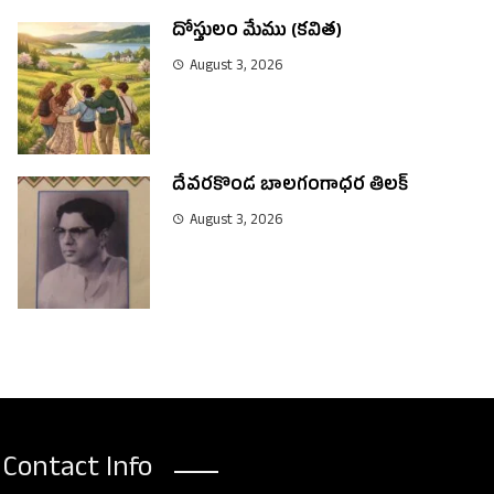
దోస్తులం మేము (కవిత)
August 3, 2026
దేవరకొండ బాలగంగాధర తిలక్
August 3, 2026
Contact Info