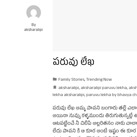
By
aksharalipi
పరువు లేఖ
Family Stories
,
Trending Now
aksharalipi
,
aksharalipi paruvu lekha
,
aksh
lekha aksharalipi
,
paruvu lekha by bhavya c
పరువు లేఖ అమ్మ పావని బంగారు తల్లి ఎలా ఉన
అయినా నువ్వు కళ్ళముందు తిరుగుతున్నట్లే
ఆటపట్టించే నీ చిలిపి అల్లరితనం నాకు చాలా 
లేదు పావని కి ఆ కూర అంటే ఇష్టం ఈ కూర అ