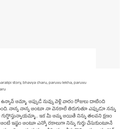
aralipi story
,
bhavya charu
,
paruvu lekha
,
paruvu
haru
్నావ్ అమ్మా. అప్పుడే నువ్వు వెళ్లి వారం రోజులు దాటింది
 ఉంది. నాన్న నాన్న అంటూ నా వెనకాలే తిరుగుతూ ఎప్పుడూ నన్ను
గుర్తొస్తున్నాయమ్మా... ఇక మీ అమ్మ అయితే నిన్ను తలవని క్షణం
ంటే ఇష్టం అంటూ ఎన్నో రకాలుగా నిన్ను గుర్తు చేసుకుంటూనే