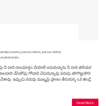
aralipi poems
,
paruvu lekha
,
paruvu lekha
uryaksharalu
ావు నీ దారి రాజమార్గం చేయాలి అనుకున్నాను నీ దారి తెలియక
లదారి చేసేలోపు గోదారి చేసుకున్నావు పరువు పోగొట్టుకొని
చేశావు. ఇప్పుడు పరువు ముఖ్యమై ప్రాణం తీసుకున్న ఒక తండ్రి
Read More