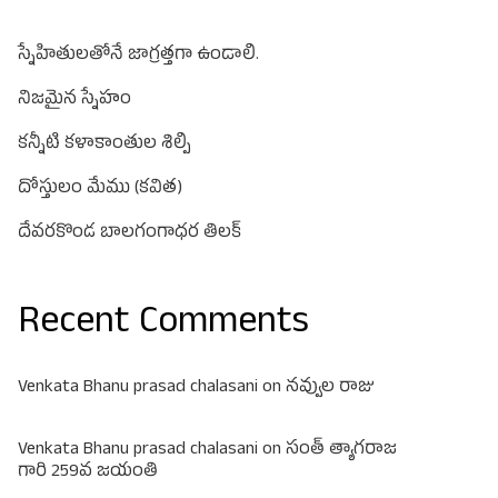
స్నేహితులతోనే జాగ్రత్తగా ఉండాలి.
నిజమైన స్నేహం
కన్నీటి కళాకాంతుల శిల్పి
దోస్తులం మేము (కవిత)
దేవరకొండ బాలగంగాధర తిలక్
Recent Comments
Venkata Bhanu prasad chalasani
on
నవ్వుల రాజు
Venkata Bhanu prasad chalasani
on
సంత్ త్యాగరాజ
గారి 259వ జయంతి