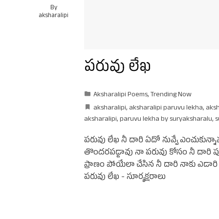
By
aksharalipi
పరువు లేఖ
Aksharalipi Poems
,
Trending Now
aksharalipi
,
aksharalipi paruvu lekha
,
aksh
aksharalipi
,
paruvu lekha by suryaksharalu
,
s
పరువు లేఖ నీ దారి ఏదో నువ్వే ఎంచుకున్న
తొందరపడ్డావు నా పరువు కోసం నీ దారి పూ
ప్రాణం పోయేలా చేసిన నీ దారి నాకు ఎడారి 
పరువు లేఖ - సూర్యక్షరాలు