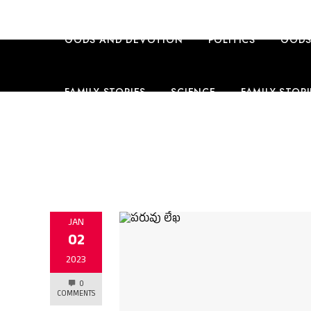
GODS AND DEVOTION
POLITICS
GODS
FAMILY STORIES
SCIENCE
FAMILY STORI
TRAVEL
ENGLISH CONTENT
ENGLISH 
JAN
02
2023
0
COMMENTS