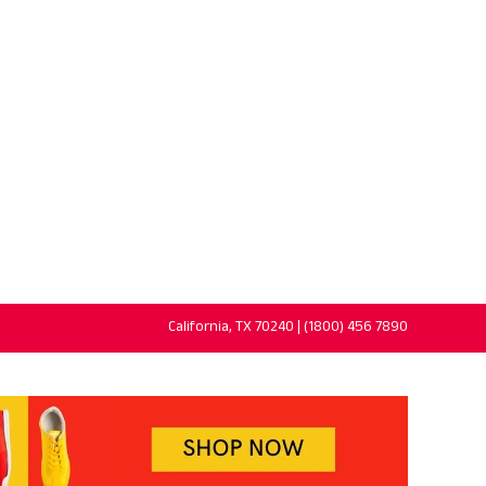
California, TX 70240 | (1800) 456 7890