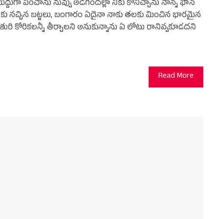
ద్దుగా పెంచాను నువ్వు అడిగిందల్లా నీకు కొనిచ్చాను నాన్న ఫోన్
 నీకు నచ్చిన బట్టలు, బంగారం ఏదైనా నాకు తలకు మించిన భారమైన
ూతురి కోరికలన్నీ తీర్చాలని అనుకున్నాను ఏ లోటు రానివ్వకూడదని
Read More