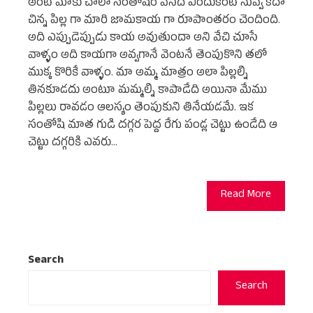
అంటే మాకు చాలా సంతోషం వేసేది ఎందుకంటే నువ్వే కదా
చిన్న పిల్ల గా మారి జామకాయ గా రూపాంతరం చెందింది.
అది ఎప్పుడెప్పుడు కాయ అవుతుందా అని వేచి చూసే
వాళ్ళం అది కాయగా అవ్వగానే వెంటనే తెంపుకొని తలో
ముక్క కొరికే వాళ్ళం. మా అమ్మ మాత్రం అలా పిల్లల్ని
తినకూడదు అంటూ మమ్మల్ని కాపాడేది అయినా మేము
పిల్లలు రావడం ఆలస్యం తెంపుకుని తినేయడమే. ఇక
సంతోషి మాత గుడి దగ్గర పెద్ద రేగు పండ్ల చెట్టు ఉండేది ఆ
చెట్టు దగ్గరికి ఎవరు…
Read More
Search
Search