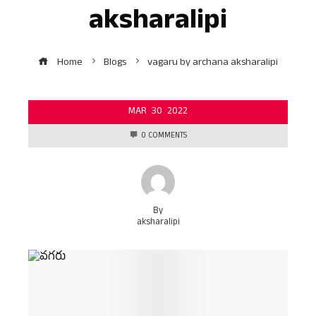
aksharalipi
Home
Blogs
vagaru by archana aksharalipi
MAR
30
2022
0 COMMENTS
By
aksharalipi