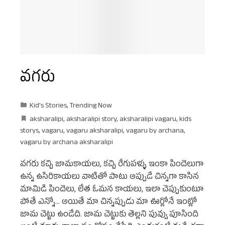
వగరు
Kid's Stories
,
Trending Now
aksharalipi
,
aksharalipi story
,
aksharalipi vagaru
,
kids
storys
,
vagaru
,
vagaru aksharalipi
,
vagaru by archana
,
vagaru by archana aksharalipi
వగరు కచ్చి జామకాయలు, కచ్చి రేగుపళ్ళు ఇంకా పిందెలుగా
ఉన్న ఉసిరికాయలు వాటితో పాటు అప్పుడే చిన్నగా కాసిన
మామిడి పిందెలు, లేత ఓమన కాయలు, ఇలా చెప్పుకుంటూ
పోతే ఎన్నో... అయితే మా చిన్నప్పుడు మా ఊర్లోనే ఇంట్లో
జామ చెట్టు ఉండేది. జామ చెట్టుకు తెల్లని పువ్వు పూసింది