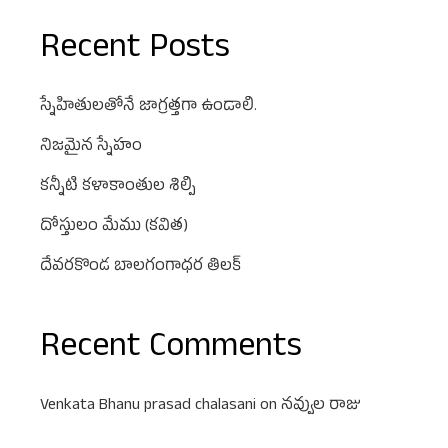
Recent Posts
స్నేహితులతోనే జాగ్రత్తగా ఉండాలి.
నిజమైన స్నేహం
కన్నీటి కళాకాంతుల శిల్పి
దోస్తులం మేము (కవిత)
దేవరకొండ బాలగంగాధర తిలక్
Recent Comments
Venkata Bhanu prasad chalasani
on
నవ్వుల రాజు