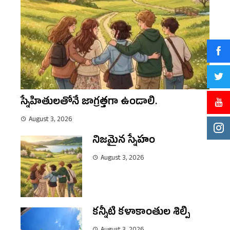
స్నేహితులతోనే జాగ్రత్తగా ఉండాలి.
August 3, 2026
నిజమైన స్నేహం
August 3, 2026
కన్నీటి కళాకాంతుల శిల్పి