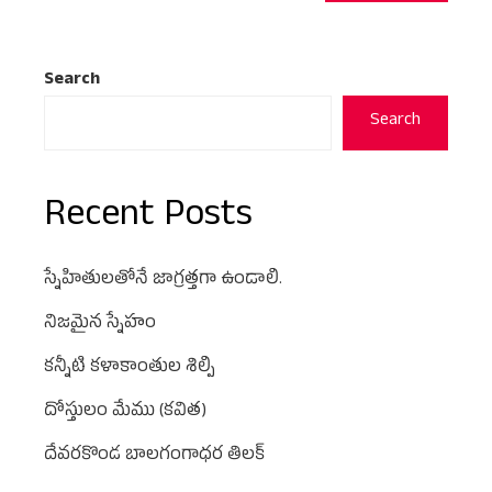
Search
Search
Recent Posts
స్నేహితులతోనే జాగ్రత్తగా ఉండాలి.
నిజమైన స్నేహం
కన్నీటి కళాకాంతుల శిల్పి
దోస్తులం మేము (కవిత)
దేవరకొండ బాలగంగాధర తిలక్