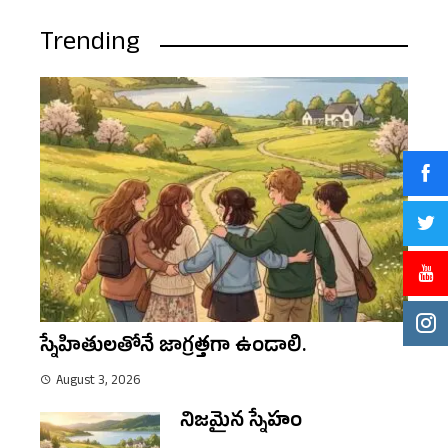
Trending
స్నేహితులతోనే జాగ్రత్తగా ఉండాలి.
August 3, 2026
నిజమైన స్నేహం