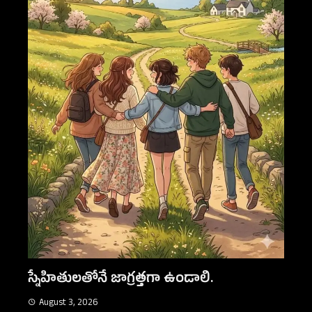
ులతోనే జాగ్రత్తగా ఉండాలి.
నిజమైన స్నేహం
, 2026
August 3, 2026