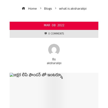
Home
Blogs
what is aksharalipi
MAR
08
2022
0 COMMENTS
By
aksharalipi