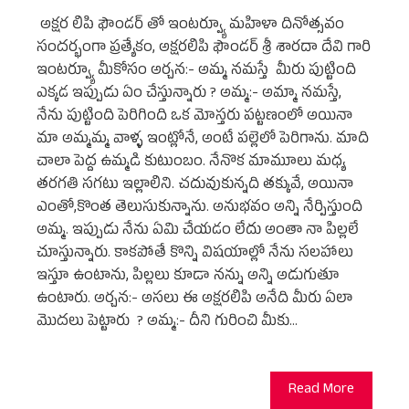
అక్షర లిపి ఫౌండర్ తో ఇంటర్వ్యూ మహిళా దినోత్సవం
సందర్భంగా ప్రత్యేకం, అక్షరలిపి ఫౌండర్ శ్రీ శారదా దేవి గారి
ఇంటర్వ్యూ మీకోసం అర్చన:- అమ్మ నమస్తే మీరు పుట్టింది
ఎక్కడ ఇప్పుడు ఏం చేస్తున్నారు ? అమ్మ:- అమ్మా నమస్తే,
నేను పుట్టింది పెరిగింది ఒక మోస్తరు పట్టణంలో అయినా
మా అమ్మమ్మ వాళ్ళ ఇంట్లోనే, అంటే పల్లెలో పెరిగాను. మాది
చాలా పెద్ద ఉమ్మడి కుటుంబం. నేనొక మామూలు మధ్య
తరగతి సగటు ఇల్లాలిని. చదువుకున్నది తక్కువే, అయినా
ఎంతో,కొంత తెలుసుకున్నాను. అనుభవం అన్ని నేర్పిస్తుంది
అమ్మ. ఇప్పుడు నేను ఏమి చేయడం లేదు అంతా నా పిల్లలే
చూస్తున్నారు. కాకపోతే కొన్ని విషయాల్లో నేను సలహాలు
ఇస్తూ ఉంటాను, పిల్లలు కూడా నన్ను అన్ని అడుగుతూ
ఉంటారు. అర్చన:- అసలు ఈ అక్షరలిపి అనేది మీరు ఏలా
మొదలు పెట్టారు ? అమ్మ:- దీని గురించి మీకు…
Read More