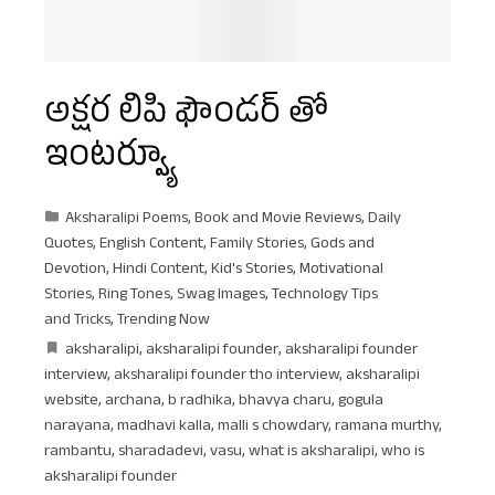
అక్షర లిపి ఫౌండర్ తో
ఇంటర్వ్యూ
Aksharalipi Poems
,
Book and Movie Reviews
,
Daily
Quotes
,
English Content
,
Family Stories
,
Gods and
Devotion
,
Hindi Content
,
Kid's Stories
,
Motivational
Stories
,
Ring Tones
,
Swag Images
,
Technology Tips
and Tricks
,
Trending Now
aksharalipi
,
aksharalipi founder
,
aksharalipi founder
interview
,
aksharalipi founder tho interview
,
aksharalipi
website
,
archana
,
b radhika
,
bhavya charu
,
gogula
narayana
,
madhavi kalla
,
malli s chowdary
,
ramana murthy
,
rambantu
,
sharadadevi
,
vasu
,
what is aksharalipi
,
who is
aksharalipi founder