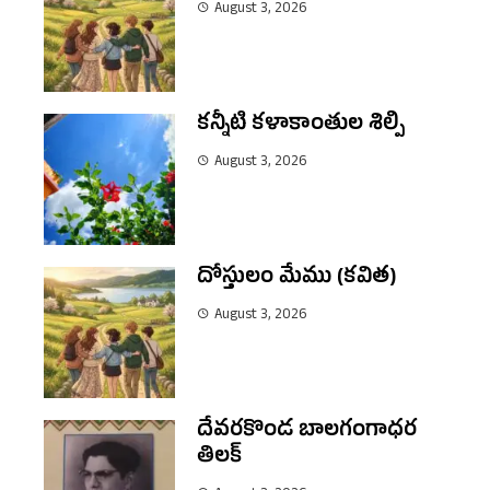
August 3, 2026
కన్నీటి కళాకాంతుల శిల్పి
August 3, 2026
దోస్తులం మేము (కవిత)
August 3, 2026
దేవరకొండ బాలగంగాధర
తిలక్